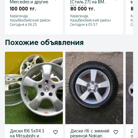
Mercedes и другие.
(Стиль 27) на BMW
в ш
Е36, Е46
кит
100 000 тг.
80 000 тг.
8 0
Караганда,
Караганда,
Кар
Казыбекбийский район
Казыбекбийский район
Каз
Сегодня в 06:25
Сегодня в 05:57
Сего
Похожие объявления
Диски R16 5x114.3
Диски r16 с зимней
Дис
на Mitsubishi и
резиной Nokian
ори