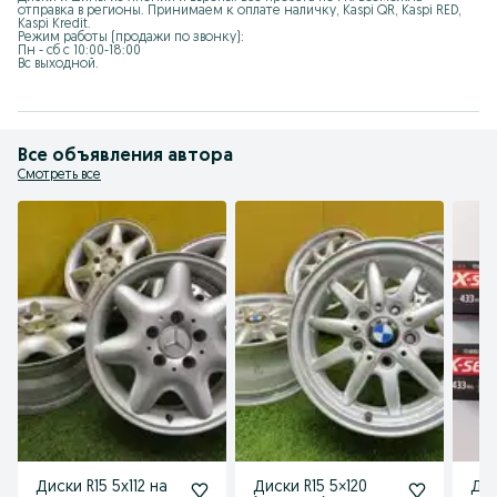
отправка в регионы. Принимаем к оплате наличку, Kaspi QR, Kaspi RED, 
Kaspi Kredit.

Режим работы (продажи по звонку):

Пн - сб с 10:00-18:00

Вс выходной.
Все объявления автора
Смотреть все
Диски R15 5x112 на
Диски R15 5×120
Дат