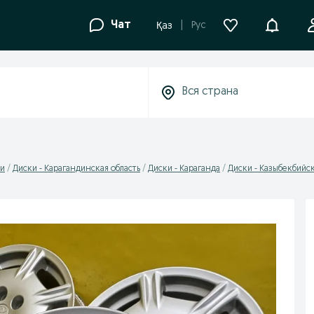
Уведомле
Чат
Рус
Қаз
и
Диски - Карагандинская область
Диски - Караганда
Диски - Казыбекбийс