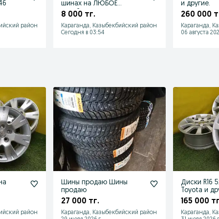
46
шинах на ЛЮБОЕ
и другие.
китайские авто.
8 000 тг.
260 000 т
бийский район
Караганда, Казыбекбийский район
Караганда, К
Сегодня в 03:54
06 августа 202
на
Шины продаю Шины
Диски R16 5
продаю
Toyota и др
27 000 тг.
165 000 тг
бийский район
Караганда, Казыбекбийский район
Караганда, К