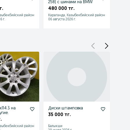
258) c шинами на BMW
Merce
г.
480 000 тг.
320 
азыбекбийский район
Караганда, Казыбекбийский район
Карага
6 г.
06 августа 2026 г.
06 авгу
x114.3 на
Диски штамповка
Диск 
угие.
дюймо
35 000 тг.
прои
.
20 0
На за
азыбекбийский район
Балыкши
Нурке