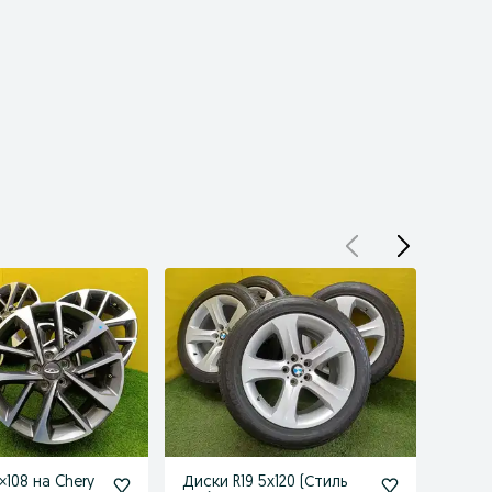
×108 на Chery
Диски R19 5x120 (Стиль
Диски