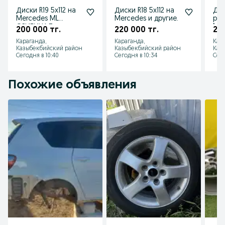
Диски R19 5x112 на
Диски R18 5x112 на
Дис
Mercedes ML
Mercedes и другие.
раз
ОРИГИНАЛ
Mer
200 000 тг.
220 000 тг.
220
Караганда,
Караганда,
Кар
Казыбекбийский район
Казыбекбийский район
Каз
Сегодня в 10:40
Сегодня в 10:34
Сего
Похожие объявления