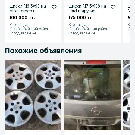
Диски R16 5×98 на
Диски R17 5×108 на
Дис
Alfa Romeo и
Ford и другие.
Mer
другие.
100 000 тг.
175 000 тг.
90 
Караганда,
Караганда,
Кар
Казыбекбийский район
Казыбекбийский район
Каз
Сегодня в 04:34
Сегодня в 04:34
Сего
Похожие объявления