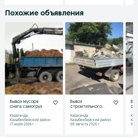
Похожие объявления
Вывоз мусора
Вывоз
Выв
снега самогруз
строительного
стр
мусора, вывоз
мус
Караганда,
Караганда,
Кар
хлама,
пес
Казыбекбийский район
Казыбекбийский район
Каз
грузоперевозки,
,от
17 июля 2026 г.
08 августа 2026 г.
08 а
доставка