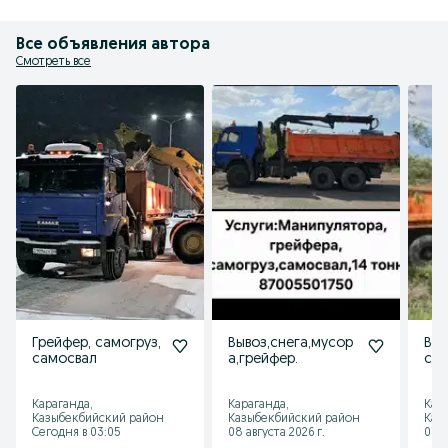
Все объявления автора
Смотреть все
Грейфер, самогруз,
Вывоз,снега,мусор
Выв
самосвал
а,грейфер.
сне
гру
Караганда,
Караганда,
Кар
Казыбекбийский район
Казыбекбийский район
Каз
Сегодня в 03:05
08 августа 2026 г.
07 а