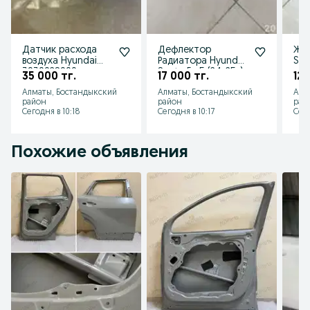
Датчик расхода
Дефлектор
Жаб
воздуха Hyundai
Радиатора Hyundai
San
393002S000 датчик
Santa Fe 5 (24-25г)
вет
35 000 тг.
17 000 тг.
120
абсолютного
верхний 29135P6600
Са
Алматы, Бостандыкский
Алматы, Бостандыкский
Алм
давления
861
район
район
рай
Сегодня в 10:18
Сегодня в 10:17
Сего
Похожие объявления