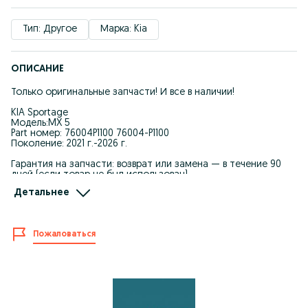
Тип: Другое
Марка: Kia
ОПИСАНИЕ
Только оригинальные запчасти! И все в наличии!
KIA Sportage
Модель:MX 5
Part номер: 76004P1100 76004-P1100
Поколение: 2021 г.-2026 г.
Гарантия на запчасти: возврат или замена — в течение 90
дней (если товар не был использован).
Детальнее
Мы явл. Крупнейшим поставщиком автозапчастей для
Корейских автомашин.
-Качество и оптовые цены.
Пожаловаться
-Запчасти в наличие и под заказ.
-При покупке каждому клиенту предоставляется
накопительная скидка на последующие покупки.
-Действует покупка в рассрочку.