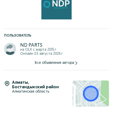
-Отправляем по КЗ, стоимость рассчитывается
индивидуально.
Наш адрес: г.Алматы Сатпаева 29/3
г. Астана пр. Кабанбай Батыра, 58Б, ЖК "Экспо Бульвар
Плаза", блок 6.
График работы: С 10:00-18:00 ч.
ПОЛЬЗОВАТЕЛЬ
ND PARTS
на OLX с
марта 2015 г.
Онлайн 03 августа 2026 г.
Все объявления автора
Алматы
,
Бостандыкский район
Алматинская область