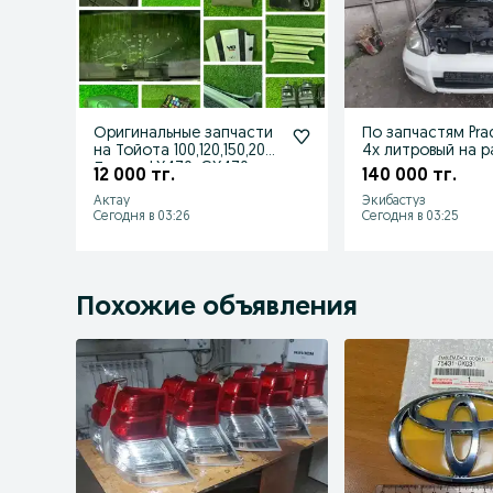
Оригинальные запчасти
По запчастям Pra
на Тойота 100,120,150,200
4х литровый на 
Лексус LX470, GX470
12 000 тг.
140 000 тг.
Актау
Экибастуз
Сегодня в 03:26
Сегодня в 03:25
Похожие объявления