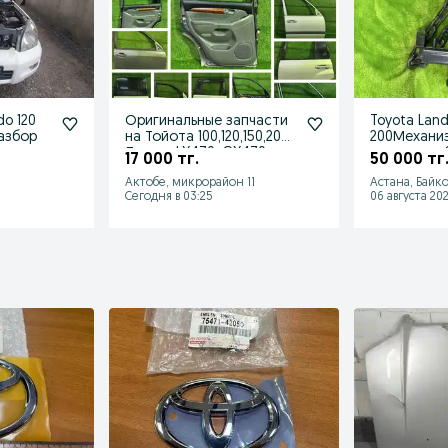
do 120
Оригинальные запчасти
Toyota Land
разбор
на Тойота 100,120,150,200
200Механи
Лексус LX470, GX470
запаски ле
17 000 тг.
50 000 тг
поднятия
Актобе, микрорайон 11
Астана, Байк
Сегодня в 03:25
06 августа 202