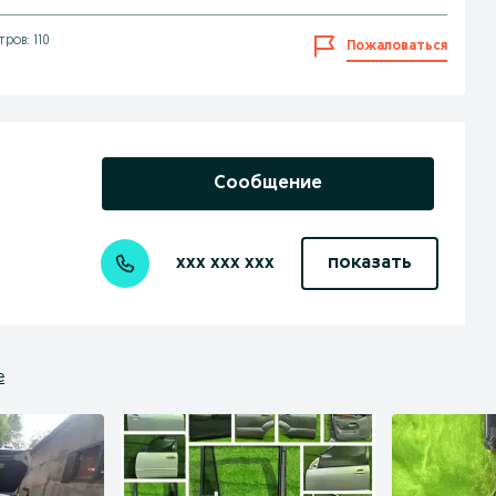
ров: 110
Пожаловаться
Сообщение
xxx xxx xxx
показать
е