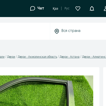
Уведомле
Чат
Рус
Қаз
али
Двери
Двери - Акмолинская область
Двери - Астана
Двери - Алматин