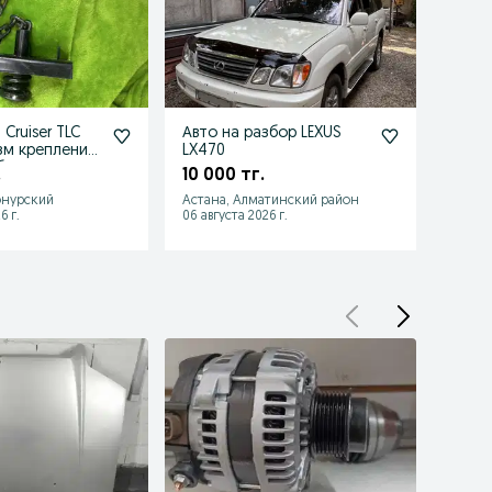
 Cruiser TLC
Авто на разбор LEXUS
Ориг
зм крепление
LX470
35 0
бедка
.
10 000 тг.
онурский
Астана, Алматинский район
Семей
6 г.
06 августа 2026 г.
06 авгу