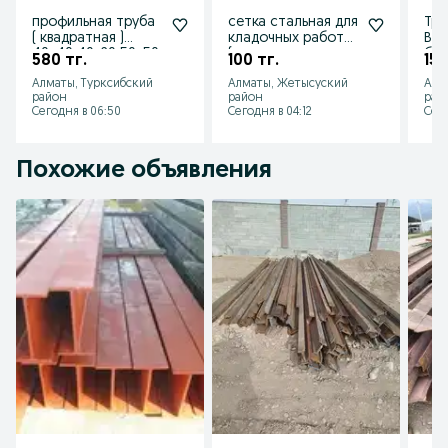
профильная труба
сетка стальная для
Тру
( квадратная )
кладочных работ
ВСЕ
40х40 40х20 50х50
(арматурная ,
бес
580 тг.
100 тг.
150
60х40 80х80
кладочная )
сва
Алматы, Турксибский
Алматы, Жетысуский
Алм
100х100
оци
район
район
рай
Сегодня в 06:50
Сегодня в 04:12
Сего
Похожие объявления