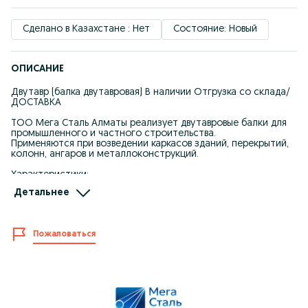
Сделано в Казахстане : Нет
Состояние: Новый
ОПИСАНИЕ
Двутавр (балка двутавровая) В наличии Отгрузка со склада/
ДОСТАВКА
ТОО Мега Сталь Алматы реализует двутавровые балки для
промышленного и частного строительства.
Применяются при возведении каркасов зданий, перекрытий,
колонн, ангаров и металлоконструкций.
Характеристики:
- Тип: балка двутавровая
Детальнее
- Стандарт: ГОСТ
- Марки: Б, Ш, К (уточняйте наличие)
- Высота профиля: от 100 до 400 мм
- Длина: 6 / 12 м (возможна резка)
Пожаловаться
* Складское наличие
* Опт и розница
* Документы и сертификаты
* Доставка по городу и области
! Звоните — рассчитаем объём и подберём нужное сечение