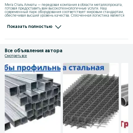
Мега Сталь Алматы — передовая компания в области металлопроката, 
готовая предоставить вам высокотехнологичные услуги. Наш 
современный парк оборудования соответствует мировым стандартам, 
обеспечивая высший уровень качества. Сплоченная логистика является 
нашим конкурентным преимуществом, гарантируя точное выполнение 
заказов в установленные сроки. Мы предлагаем более 140 
наименований металлопроката, включая трубы, арматуру, швеллеры, 
Показать полностью
балки и многое другое.

Наша главная задача — обеспечить клиентов материалами 
исключительного качества в самые краткие сроки и по 
привлекательным ценам.
Все объявления автора
Смотреть все