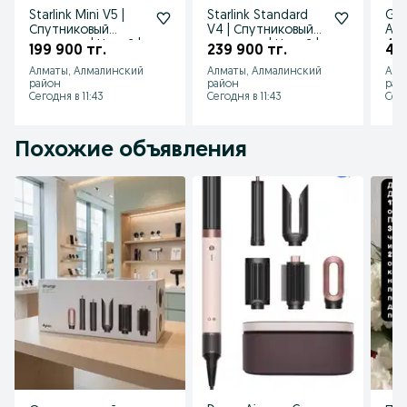
Starlink Mini V5 |
Starlink Standard
Gar
Спутниковый
V4 | Спутниковый
AMO
интернет | Новый |
интернет | Новый |
47
199 900 тг.
239 900 тг.
48
В наличии
В наличии
Алматы, Алмалинский
Алматы, Алмалинский
Алм
район
район
рай
Сегодня в 11:43
Сегодня в 11:43
Сего
Похожие объявления