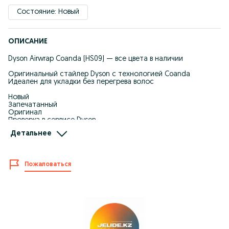
Состояние: Новый
ОПИСАНИЕ
Dyson Airwrap Coanda (HS09) — все цвета в наличии
Оригинальный стайлер Dyson с технологией Coanda
Идеален для укладки без перегрева волос
Новый
Запечатанный
Оригинал
Проверка в сервисе Dyson
Детальнее
В наличии все цвета
(уточняйте по наличию)
Пожаловаться
Преимущества:
• Автоматическая накрутка волос
• Быстрая укладка
• Бережное воздействие без перегрева
• Подходит для всех типов волос
Полный комплект
Алматы