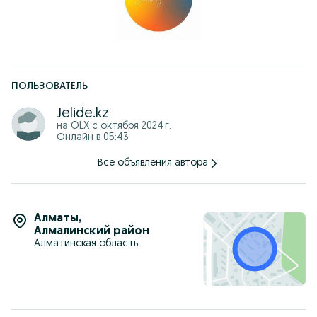
Абылай Хан 62
1 этаж • сектор B • витрина 7
Доставка по Алматы
Отправка по всему Казахстану
Также в наличии другая техника Dyson
Уточняйте по наличию
ПОЛЬЗОВАТЕЛЬ
Jelide.kz
на OLX с
октября 2024 г.
Онлайн в 05:43
Все объявления автора
Алматы
,
Алмалинский район
Алматинская область