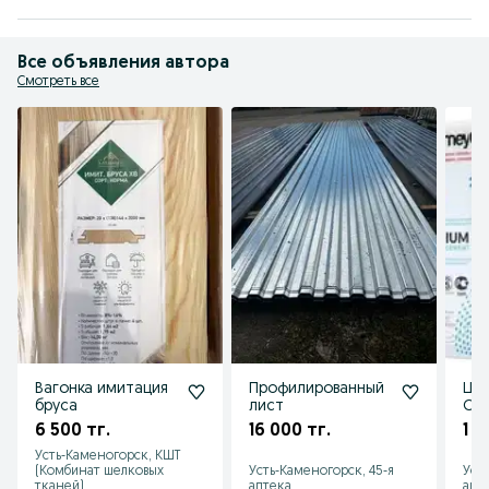
Все объявления автора
Смотреть все
Вагонка имитация
Профилированный
Це
бруса
лист
Се
6 500 тг.
16 000 тг.
1 5
Усть-Каменогорск, КШТ
(Комбинат шелковых
Усть-Каменогорск, 45-я
Уст
тканей)
аптека
апт