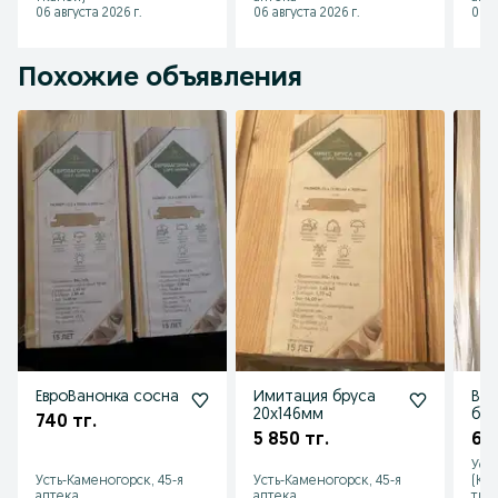
06 августа 2026 г.
06 августа 2026 г.
06 а
Похожие объявления
ЕвроВанонка сосна
Имитация бруса
Ваг
20х146мм
бру
740 тг.
5 850 тг.
6 5
Уст
Усть-Каменогорск, 45-я
Усть-Каменогорск, 45-я
(Ко
аптека
аптека
тка