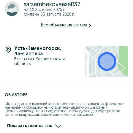
sarsembekovaasel137
на OLX с
июня 2025 г.
Онлайн 03 августа 2026 г.
Все объявления автора
Усть-Каменогорск
,
45-я аптека
Восточно-Казахстанская
область
ОБ АВТОРЕ
Мы предлагаем широкий ассортимент кирпича различных форматов и 
назначения:облицовочный,строительный.печной,шамотный.

Кроме кирпича,у нас вы найдете все необходимое для обустройства 
бани:печи,дымоходы.камни для каменки  так далее.

-Большой выбор форматов и фактур

-Надежный поставщики

-Консультации специалистов

Показать полностью
-Помощь в расчете материалов.

Строим,создаем и благоустраиваем вместе с вами!