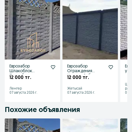
Еврозабор
Еврозабор
Евр
Шлакоблок
Ограждения
уст
Пескоблок
Қоршау Забор
12 000 тг.
12 000 тг.
Газоблок
Шым
Ленгер
Жетысай
рай
07 августа 2026 г.
07 августа 2026 г.
06 а
Похожие объявления