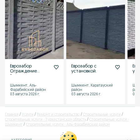
Еврозабор
Еврозабор с
Евр
Ограждение
установкой.
уст
Ворота
Шлакоблок
Шымкент, Аль-
Шымкент, Каратауский
Шым
Фарабийский район
район
рай
03 августа 2026 г.
03 августа 2026 г.
06 а
Главная
Услуги
Ремонт и строительство
Cтроительные услуги
Cтроительные услуги - Туркестанская область
Cтроительные услуги -
Шымкент
Cтроительные услуги - Аль-Фарабийский район