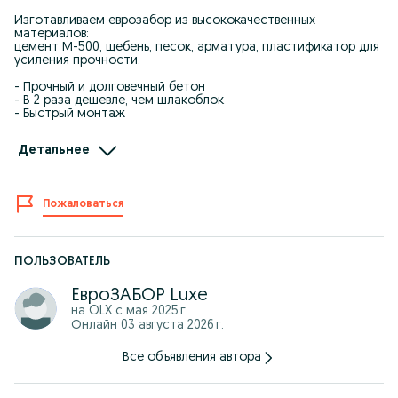
Изготавливаем еврозабор из высококачественных
материалов:
цемент М-500, щебень, песок, арматура, пластификатор для
усиления прочности.
- Прочный и долговечный бетон
- В 2 раза дешевле, чем шлакоблок
- Быстрый монтаж
Гарантия на качество бетона — 7 лет.
Детальнее
Работаем по договору.
Есть возможность рассрочки через банк.
Жоғары сапалы материалдан жасалған еврозаборға
Пожаловаться
тапсырыс қабылдаймыз.
Цемент М-500, құм, қиыршық тас, арматура және
пластификатор бетонның беріктігін арттырады.
ПОЛЬЗОВАТЕЛЬ
- Шлакоблоктан 2 есе арзан
- Жылдам орнату
ЕвроЗАБОР Luxe
- Бетон сапасына 7 жыл кепілдік
на OLX с
мая 2025 г.
Келісім-шарт бойынша жұмыс жасаймыз.
Онлайн 03 августа 2026 г.
Банк арқылы бөліп төлеу қарастырылған.
Все объявления автора
ПРАЙС-ЛИСТ
Высота 1,5 м