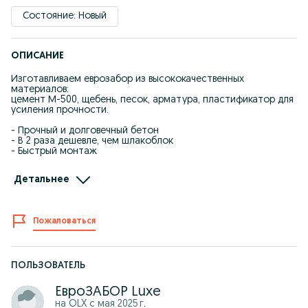
Состояние: Новый
ОПИСАНИЕ
Изготавливаем еврозабор из высококачественных
материалов:
цемент М-500, щебень, песок, арматура, пластификатор для
усиления прочности.
- Прочный и долговечный бетон
- В 2 раза дешевле, чем шлакоблок
- Быстрый монтаж
Гарантия на качество бетона — 7 лет.
Детальнее
Работаем по договору.
Есть возможность рассрочки через банк.
Жоғары сапалы материалдан жасалған еврозаборға
Пожаловаться
тапсырыс қабылдаймыз.
Цемент М-500, құм, қиыршық тас, арматура және
пластификатор бетонның беріктігін арттырады.
ПОЛЬЗОВАТЕЛЬ
- Шлакоблоктан 2 есе арзан
- Жылдам орнату
ЕвроЗАБОР Luxe
- Бетон сапасына 7 жыл кепілдік
на OLX с
мая 2025 г.