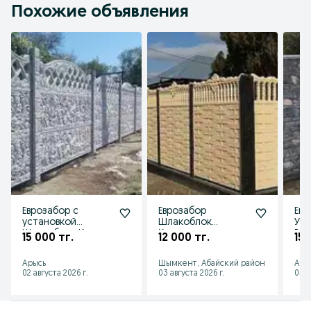
Похожие объявления
Еврозабор с
Еврозабор
Евр
установкой
Шлакоблок
Уст
Шлакоблок Кирпич
Қоршау
Во
15 000 тг.
12 000 тг.
15 
Брусчатка Ворота
Ограждения
Шла
забор ограда
Огр
Арысь
Шымкент, Абайский район
Ары
02 августа 2026 г.
03 августа 2026 г.
05 а