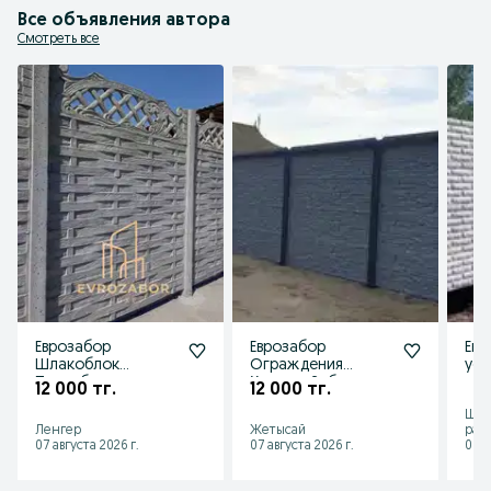
Все объявления автора
Смотреть все
Еврозабор
Еврозабор
Евр
Шлакоблок
Ограждения
уст
Пескоблок
Қоршау Забор
12 000 тг.
12 000 тг.
Газоблок
Шым
Ленгер
Жетысай
рай
07 августа 2026 г.
07 августа 2026 г.
06 а