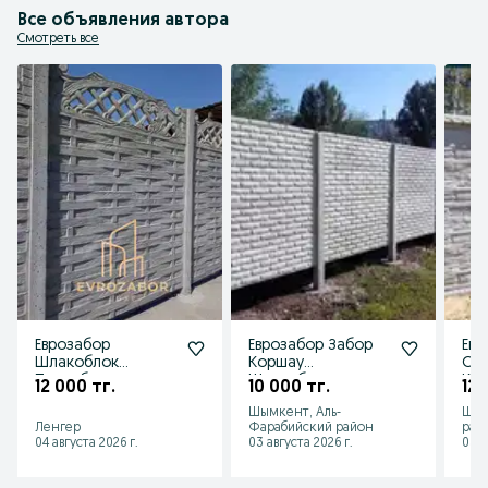
Все объявления автора
Смотреть все
Еврозабор
Еврозабор Забор
Евр
Шлакоблок
Коршау
Ог
Пескоблок
Шлакоблок
Ко
12 000 тг.
10 000 тг.
12 
Газоблок
Шымкент, Аль-
Шым
Ленгер
Фарабийский район
рай
04 августа 2026 г.
03 августа 2026 г.
03 а