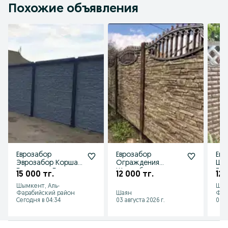
Похожие объявления
Еврозабор
Еврозабор
Евр
Эврозабор Коршау
Ограждения
Шл
Брусчатка Бручатка
Шлакоблок
Газ
15 000 тг.
12 000 тг.
12 
Газоблок
Ог
Шымкент, Аль-
Шым
Фарабийский район
Шаян
Фар
Сегодня в 04:34
03 августа 2026 г.
03 а