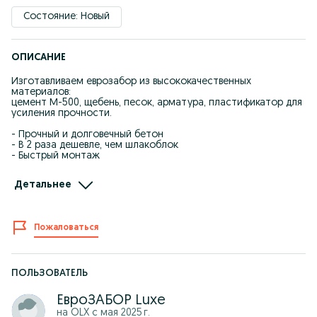
Состояние: Новый
ОПИСАНИЕ
Изготавливаем еврозабор из высококачественных
материалов:
цемент М-500, щебень, песок, арматура, пластификатор для
усиления прочности.
- Прочный и долговечный бетон
- В 2 раза дешевле, чем шлакоблок
- Быстрый монтаж
Гарантия на качество бетона — 7 лет.
Детальнее
Работаем по договору.
Есть возможность рассрочки через банк.
Жоғары сапалы материалдан жасалған еврозаборға
Пожаловаться
тапсырыс қабылдаймыз.
Цемент М-500, құм, қиыршық тас, арматура және
пластификатор бетонның беріктігін арттырады.
ПОЛЬЗОВАТЕЛЬ
- Шлакоблоктан 2 есе арзан
- Жылдам орнату
ЕвроЗАБОР Luxe
- Бетон сапасына 7 жыл кепілдік
на OLX с
мая 2025 г.