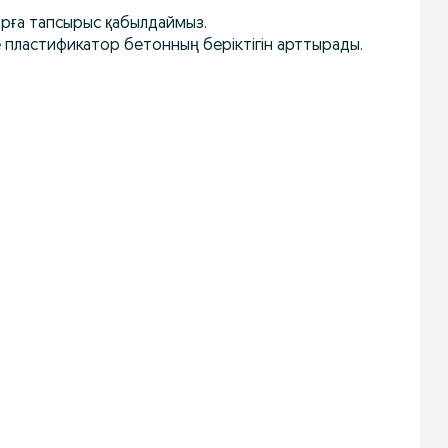
рға тапсырыс қабылдаймыз.
 пластификатор бетонның беріктігін арттырады.