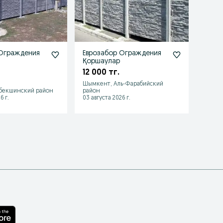
 Ограждения
Еврозабор Ограждения
Евро
Қоршаулар
Песк
12 000 тг.
Шымкент, Аль-Фарабийский
бекшинский район
район
Шымке
6 г.
03 августа 2026 г.
03 авгу