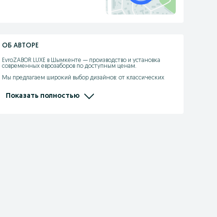
ОБ АВТОРЕ
EvroZABOR LUXE в Шымкенте — производство и установка 
современных еврозаборов по доступным ценам.

Мы предлагаем широкий выбор дизайнов: от классических 
плит до декоративных решений с имитацией камня, кирпича 
или дерева.

Показать полностью
Собственное производство гарантирует высокое качество и 
долговечность, а наша команда обеспечивает быструю 
установку «под ключ» — от замера до монтажа за считанные 
дни. Еврозаборы прочны, эстетичны и долговечны, а цены 
остаются максимально доступными. EvroZABOR LUXE — 
надёжность, стиль и защита вашего участка!