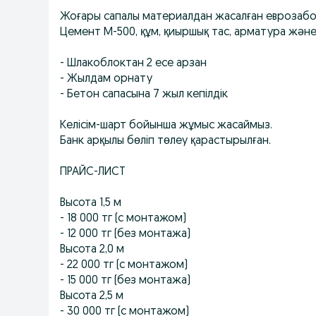
Жоғары сапалы материалдан жасалған еврозабо
Цемент М-500, құм, қиыршық тас, арматура және
- Шлакоблоктан 2 есе арзан
- Жылдам орнату
- Бетон сапасына 7 жыл кепілдік
Келісім-шарт бойынша жұмыс жасаймыз.
Банк арқылы бөліп төлеу қарастырылған.
ПРАЙС-ЛИСТ
Высота 1,5 м
- 18 000 тг (с монтажом)
- 12 000 тг (без монтажа)
Высота 2,0 м
- 22 000 тг (с монтажом)
- 15 000 тг (без монтажа)
Высота 2,5 м
- 30 000 тг (с монтажом)