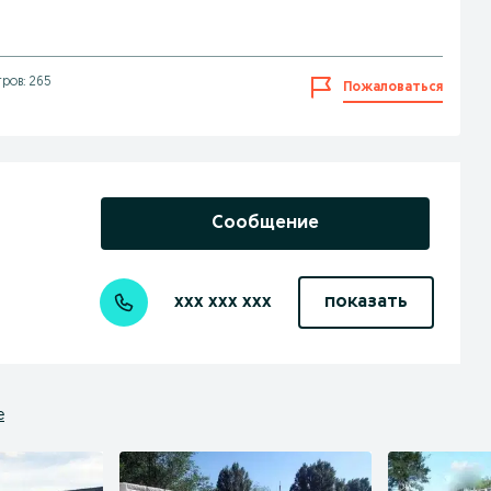
ров: 265
Пожаловаться
Сообщение
xxx xxx xxx
показать
е