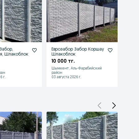
Забор,
Еврозабор Забор Коршау
Евро
я, Шлакоблок
Шлакоблок
Корш
10 000 тг.
12 00
Шымкент, Аль-Фарабийский
ран
район
Шымке
6 г.
03 августа 2026 г.
03 авгу