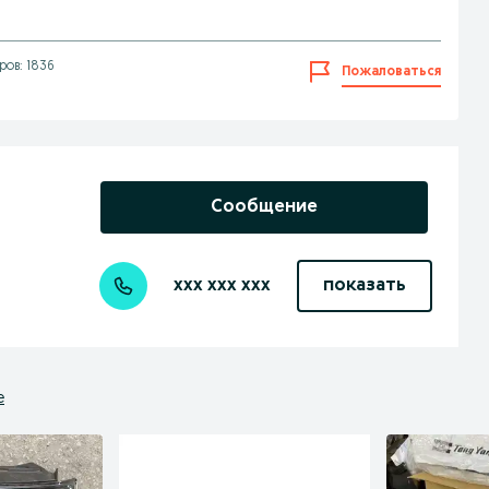
ов: 1836
Пожаловаться
Сообщение
xxx xxx xxx
показать
е