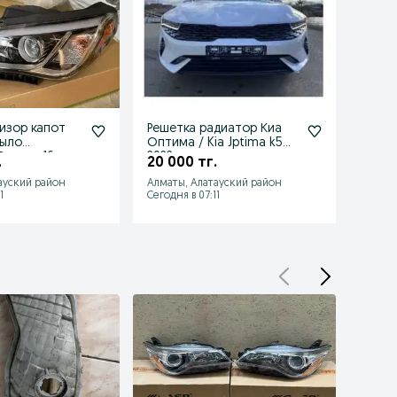
изор капот
Решетка радиатор Киа
Фара
рыло
Оптима / Kia Jptima k5
Полис
Соната 16
2022
2026 
.
20 000 тг.
324 
6 USA
ауский район
Алматы, Алатауский район
Алматы
1
Сегодня в 07:11
Сегодн