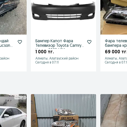
ендай
Бампер Капот Фара
Фара телев
ucson
Телевизор Toyota Camry/
бампера к
Камри 2002 USA
усилитель 
1 000 тг.
69 000 тг
Sonata 201
 район
Алматы, Алатауский район
Алматы, Алат
Сегодня в 07:11
Сегодня в 07:1