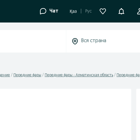
Уведомле
Чат
Рус
Қаз
щение
Передние фары
Передние фары - Алматинская область
Передние фа