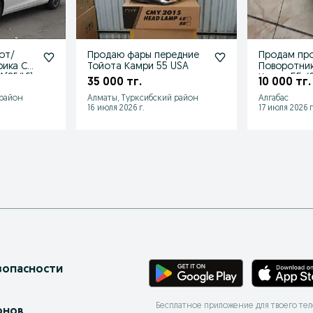
от/
Продаю фары передние
Продам про
рика СЕ/
Тойота Камри 55 USA
Поворотник
A(SE/LE)
Камри 55 /6
35 000 тг.
10 000 тг.
 район
Алматы, Турксибский район
Алгабас
16 июля 2026 г.
17 июля 2026 г
зопасности
Бесплатное приложение для твоего те
онов