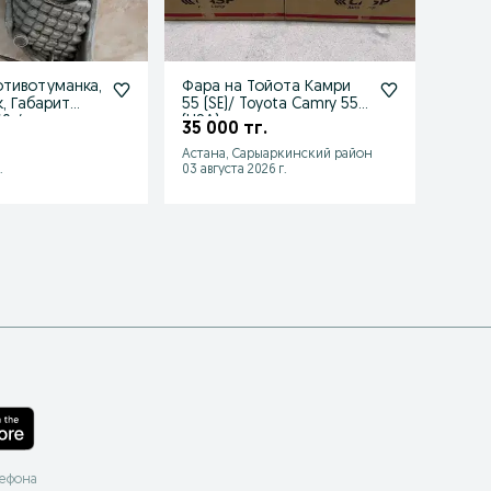
тивотуманка,
Фара на Тойота Камри
Фара 
, Габарит
55 (SE)/ Toyota Camry 55
Camry
0 /
(USA)
Тойо
35 000 тг.
60 0
Астана, Сарыаркинский район
Карага
.
03 августа 2026 г.
13 июл
лефона