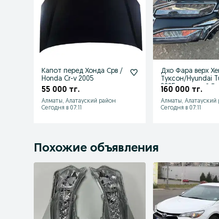
Капот перед Хонда Срв /
Дхо Фара верх Х
Honda Cr-v 2005
Туксон/Hyundai T
2025 г светлый Бу
55 000 тг.
160 000 тг.
оригинал
Алматы, Алатауский район
Алматы, Алатауский
Сегодня в 07:11
Сегодня в 07:11
Похожие объявления