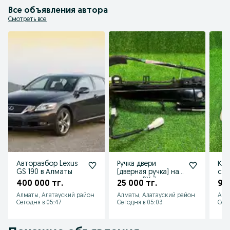
Все объявления автора
Смотреть все
Авторазбор Lexus
Ручка двери
Коз
GS 190 в Алматы
(дверная ручка) на
со
лексус RX 3
на 
400 000 тг.
25 000 тг.
9 0
поколения с 2009
40 
Алматы, Алатауский район
Алматы, Алатауский район
Алм
по 2015
Сегодня в 05:47
Сегодня в 05:03
Сего