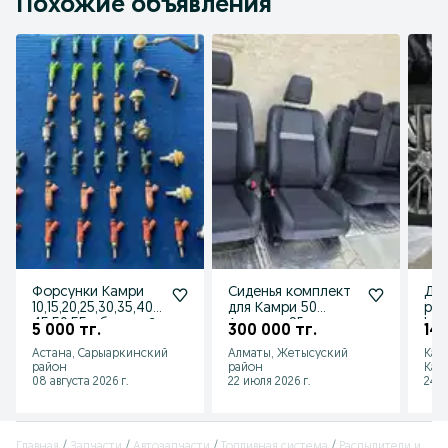
Похожие объявления
Форсунки Камри
Сиденья комплект
Дис
10,15,20,25,30,35,40,
для Камри 50
рез
45,50,55,обратный
Америка SE
Lex
5 000 тг.
300 000 тг.
140
клапан
привозной
Сто
Астана, Сарыаркинский
Алматы, Жетысуский
Кар
комплект.
55
район
район
Каз
08 августа 2026 г.
22 июля 2026 г.
24 и
Главная
Запчасти
Автозапчасти
Топливная система
Распылители и