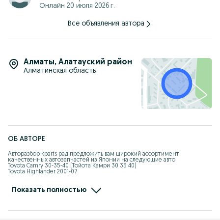
Онлайн 20 июля 2026 г.
Все объявления автора
Алматы
,
Алатауский район
Алматинская область
ОБ АВТОРЕ
Авторазбор kparts рад предложить вам широкий ассортимент 
качественных автозапчастей из Японии на следующие авто

Toyota Camry 30-35-40 (Тойота Камри 30 35 40)

Toyota Highlander 2001-07

Lexus RX330 350 

Lexus GS190

Mercedes Benz W124 W140 W210
Показать полностью