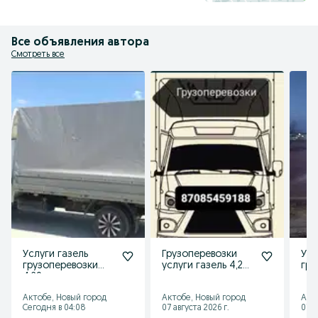
Все объявления автора
Смотреть все
Услуги газель
Грузоперевозки
Усл
грузоперевозки
услуги газель 4,20
гру
4,20 м
по городу
гру
межгород
дос
Актобе, Новый город
Актобе, Новый город
Акто
Сегодня в 04:08
07 августа 2026 г.
07 а