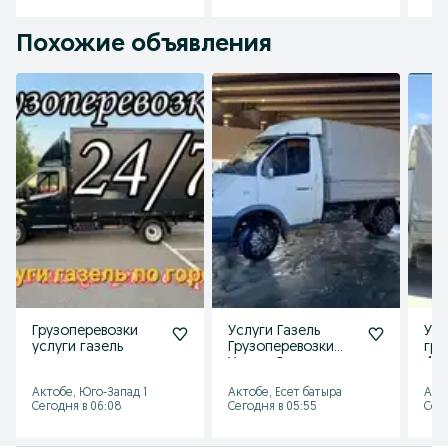
Похожие объявления
Грузоперевозки
Услуги Газель
Усл
услуги газель
Грузоперевозки
гру
Услуги Вывоз
4,2
Мусора Грузчики
Актобе, Юго-Запад 1
Актобе, Есет батыра
Акт
Сегодня в 06:08
Сегодня в 05:55
Сего