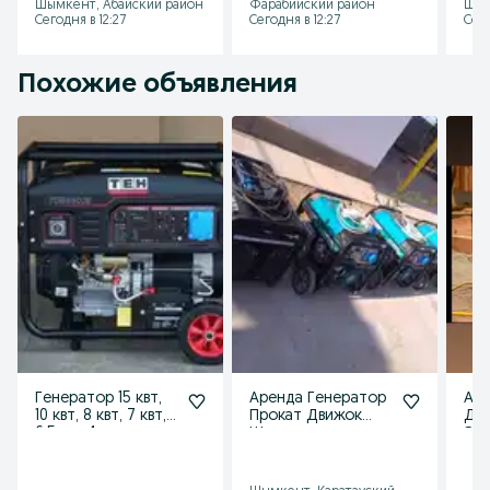
Шымкент, Абайский район
Фарабийский район
Шым
лестница
бетон стя
ко
Сегодня в 12:27
Сегодня в 12:27
Сего
Похожие объявления
Генератор 15 квт,
Аренда Генератор
Аре
10 квт, 8 квт, 7 квт,
Прокат Движок
Дв
6,5 квт,4квт
Шымкент
Эл
Про
Ин
Др