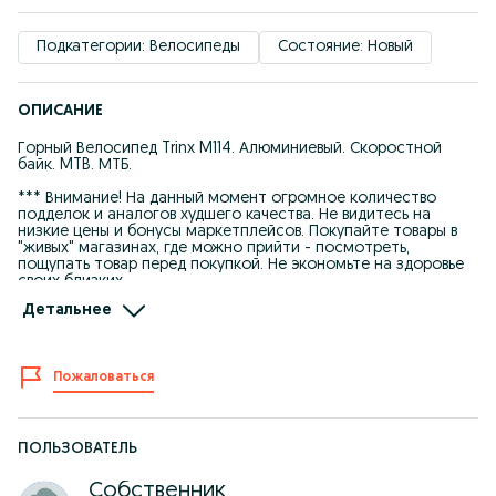
Подкатегории: Велосипеды
Состояние: Новый
ОПИСАНИЕ
Горный Велосипед Trinx M114. Алюминиевый. Скоростной
байк. MTB. МТБ.
*** Внимание! На данный момент огромное количество
подделок и аналогов худшего качества. Не видитесь на
низкие цены и бонусы маркетплейсов. Покупайте товары в
"живых" магазинах, где можно прийти - посмотреть,
пощупать товар перед покупкой. Не экономьте на здоровье
своих близких.
Детальнее
+ Отлично подойдет для езды по городу и пересеченной
местности.
+ Для приятных покатушек в кругу друзей. Это бесценно.
+ Велосипед - это залог здоровья!
Пожаловаться
Характеристики:
• Надежная Облегченная Алюминиевая рама. Для
подростков возрастом 9-13 лет ориентировочно. Дети все
разные, так что обязательно приезжайте в магазин для
ПОЛЬЗОВАТЕЛЬ
живой примерки и обязательного тест-драйва перед
покупкой.
Собственник