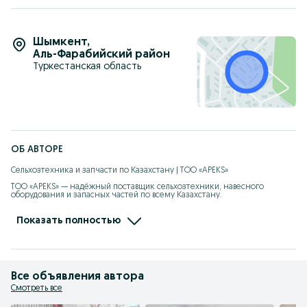
повреждениям. Подпружиненные зубья изготовлены из
стали. На каждом из 8-и колес их 40 шт.
Шымкент
,
Аль-Фарабийский район
Туркестанская область
ОБ АВТОРЕ
Сельхозтехника и запчасти по Казахстану | ТОО «APEKS»

ТОО «APEKS» — надёжный поставщик сельхозтехники, навесного 
оборудования и запасных частей по всему Казахстану.

Работаем с 2011 года.

Мы — официальные дилеры заводов-производителей, поэтому 
Показать полностью
гарантируем:

оригинальную продукцию

честные цены

Все объявления автора
стабильные поставки

Смотреть все
Что у нас есть:
