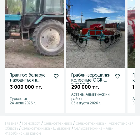
Трактор беларус
Грабли-ворошилки
Гра
находиться в
колесные OGR-
кол
туркестане
5/OGR-8 – склад в
все
3 000 000 тг.
290 000 тг.
1 1
РК, производство
При
Астана, Алматинский
РФ
нав
Туркестан
район
Алм
24 июля 2026 г.
06 августа 2026 г.
03 а
Главная
Транспорт
Сельхозтехника
Сельхозтехника - Туркестанская
область
Сельхозтехника - Шымкент
Сельхозтехника - Аль-
Фарабийский район