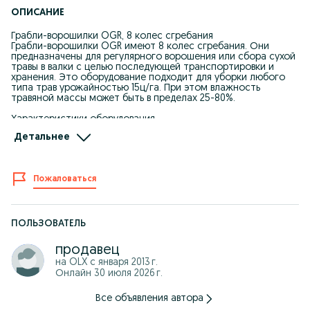
ОПИСАНИЕ
Грабли-ворошилки OGR, 8 колес сгребания
Грабли-ворошилки OGR имеют 8 колес сгребания. Они
предназначены для регулярного ворошения или сбора сухой
травы в валки с целью последующей транспортировки и
хранения. Это оборудование подходит для уборки любого
типа трав урожайностью 15ц/га. При этом влажность
травяной массы может быть в пределах 25-80%.
Характеристики оборудования
Благодаря усиленной раме, восьмиколесные грабли-
Детальнее
ворошилки можно использовать на трудных грунтах или
пересеченной местности, имеющей участки с небольшими
перепадами высот. Еще одной особенностью конструкции
стало применение в ступицах закрытых шариковых
Пожаловаться
подшипников. В процессе эксплуатации устройства их не
нужно регулировать или смазывать.
Грабли-ворошилки OGR в простонародье называются
«солнышко», и относятся они к категории колесно-
ПОЛЬЗОВАТЕЛЬ
пальцевых. Они совместимы с большинством тракторов
отечественного и зарубежного производства мощностью
продавец
свыше 24 л.с. Навесной агрегат фиксируется за счет
на OLX с
января 2013 г.
стандартного трехточечного крепления.
Онлайн 30 июля 2026 г.
Все металлические элементы конструкции оборудования
покрыты краской методом порошкового окрашивания. Это
Все объявления автора
делает их устойчивыми к коррозии и механическим