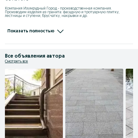
Компания Изумрудный Город - производственная компания. 
Производим изделия из гранита: фасадную и тротуарную плитку, 
лестницы и ступени, брусчатку, накрывки и др.

Предлагаем широкий ассортимент гранита.

Компания Изумрудный Город предоставляет услуги по обработке камня: 
Показать полностью
распил, обжиг (термообработка), полировка, реставрация и др.
Все объявления автора
Смотреть все