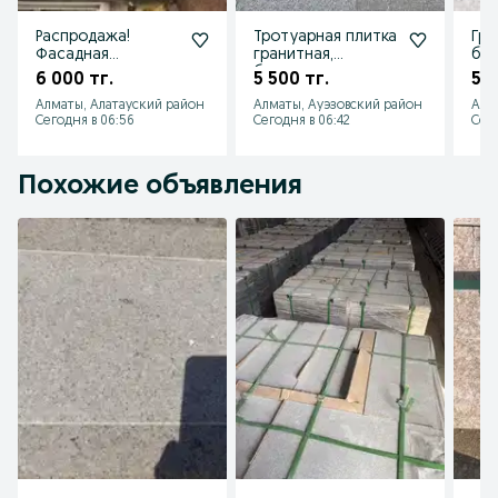
Распродажа!
Тротуарная плитка
Гра
Фасадная
гранитная,
бру
гранитная,
брусчатка по
нап
6 000 тг.
5 500 тг.
5 5
облицовочный
супер цене!
гра
Алматы, Алатауский район
Алматы, Ауэзовский район
Алм
камень, гранит
Сегодня в 06:56
Сегодня в 06:42
Сего
Похожие объявления