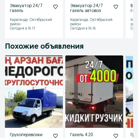
Эвакуатор 24/7
Эвакуатор 24/7
Выв
газель
газель автовоз
газ
Караганда, Октябрьский
Караганда, Октябрьский
Кар
район
район
рай
Сегодня в 16:17
Сегодня в 16:16
Сего
Похожие объявления
Грузоперевозки
Газель 4.20
Гру