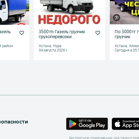
азель
3500тһ Газель грузчик
По 3000тг г
грузоперевозки
грузчик
междугород переезд
й район
Астана, Нура
Астана, Алма
газель услуги
04 августа 2026 г.
Сегодня в 05:
зопасности
Бесплатное приложение для твоего те