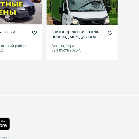
азель и
Грузоперевозки газель
Грузо
переезд междугород
Астан
цены
тинский район
Астана, Нура
Астан
52
02 августа 2026 г.
04 авгу
лефона