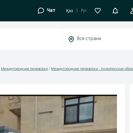
Уведомле
Чат
Рус
Қаз
Междугородние перевозки
Междугородние перевозки - Акмолинская обла