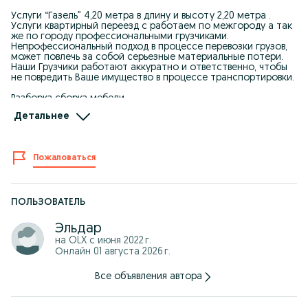
Услуги “Газель” 4,20 метра в длину и высоту 2,20 метра .
Услуги квартирный переезд с работаем по межгороду а так
же по городу профессиональными грузчиками.
Непрофессиональный подход в процессе перевозки грузов,
может повлечь за собой серьезные материальные потери.
Наши Грузчики работают аккуратно и ответственно, чтобы
не повредить Ваше имущество в процессе транспортировки.
Разборка сборка мебели.
1. Внутри города
Детальнее
2. Разборка сборка мебели перевозка от точки А до Б
3. Доставка грузов на черты города
4.Грузчики переезд домов квартир с многоэтажек.
5.Перевозка строительных материалов любой сложности
Пожаловаться
6. Любой вид оплаты нал без нал
Принимаем звонки и обрабатываем заказы круглосуточно 7
дней в неделю.
Работаем под любой формы оплаты. Цена Договорная.
Мы рады постоянным клиентам и даём скидки при
ПОЛЬЗОВАТЕЛЬ
повторных заказах.
Обещаем всегда чистую машину и аккуратных грузчиков.
Эльдар
Звоните! Напишите в OLX сообщения добавьте нас в
на OLX с
июня 2022 г.
избранные.
Онлайн 01 августа 2026 г.
Все объявления автора