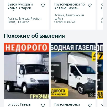
Вывоз мусора и
Грузоперевозки по
От 
хлама. Старой
Астане. Газель
Гру
мебели утиль.
Недорого. Грузо
гру
Астана, Алматинский
Газель Грузчики
такси. Газель
Газ
Астана, Есильский район
район
Аст
недорого
Грузчик
24/
Сегодня в 08:32
Сегодня в 07:34
Сего
Похожие объявления
от3500 Газель
Грузоперевозки
от3