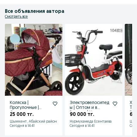
Все объявления автора
Смотреть все
Коляска |
Электровелосипед
ХИТ
Прогулочные |
ы | Оптом и в
TIA
Оптом и в розницу
Розницу | Хит
Гар
25 000 тг.
90 000 тг.
60 
| Ining Baby
Продажа
Цен
Шымкент, Абайский район
Нурмухамеда Есентаева
Шым
Сегодня в 14:41
Сегодня в 14:41
Сего