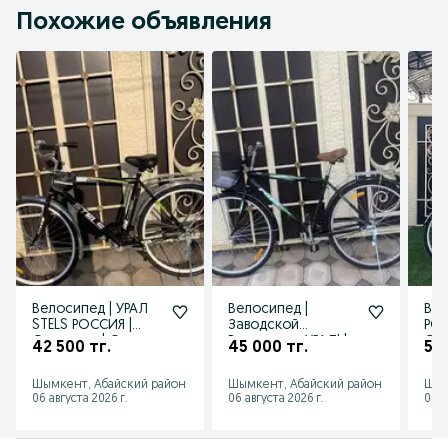
Похожие объявления
Велосипед | УРАЛ
Велосипед |
Вел
STELS РОССИЯ |
Заводской
РО
Оригинал | Оптом
Велосипед УРАЛ! |
Ори
42 500 тг.
45 000 тг.
54
и в розницу
Доставка
STE
бесплатно!
ест
Шымкент, Абайский район
Шымкент, Абайский район
Шым
06 августа 2026 г.
06 августа 2026 г.
06 а