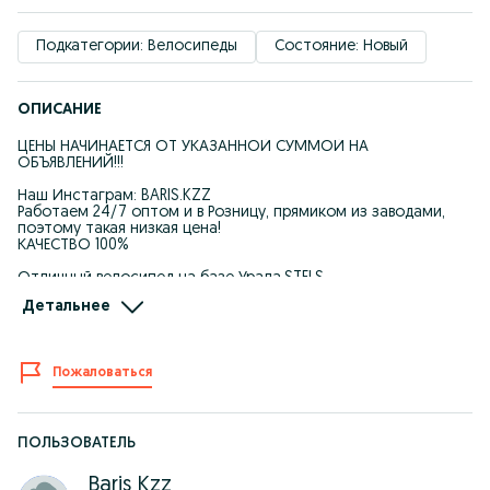
Подкатегории: Велосипеды
Состояние: Новый
ОПИСАНИЕ
ЦЕНЫ НАЧИНАЕТСЯ ОТ УКАЗАННОЙ СУММОЙ НА
ОБЪЯВЛЕНИЙ!!!
Наш Инстаграм: BARIS.KZZ
Работаем 24/7 оптом и в Розницу, прямиком из заводами,
поэтому такая низкая цена!
КАЧЕСТВО 100%
Отличный велосипед на базе Урала,STELS
Максимальный вес 130 кг
Детальнее
20, 24, 28дюймов колёса
Надёжный простой в обслуживании велосипед
Пожаловаться
В комплекте:
Звонок
Корзина
Подножка
ПОЛЬЗОВАТЕЛЬ
Cборка БЕСПЛАТНО
Baris Kzz