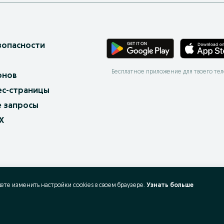
зопасности
Бесплатное приложение для твоего те
онов
ес-страницы
 запросы
X
жете изменить настройки cookies в своeм браузере.
Узнать больше