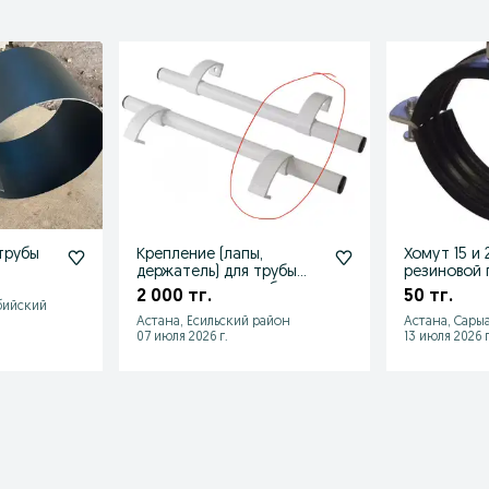
трубы
Крепление (лапы,
Хомут 15 и 
держатель) для трубы
резиновой 
дверная ручка скоба
2 000 тг.
50 тг.
бийский
Астана, Есильский район
Астана, Сары
07 июля 2026 г.
13 июля 2026 г