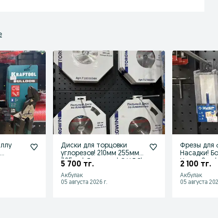
е
аллу
Диски для торцовки
Фрезы для 
!
углорезов! 210мм 255мм
Насадки! Б
ты до
305мм! Доставка! С НДС!
Цанга 8мм!
5 700 тг.
2 100 тг.
НДС!
Акбулак
Акбулак
05 августа 2026 г.
05 августа 202