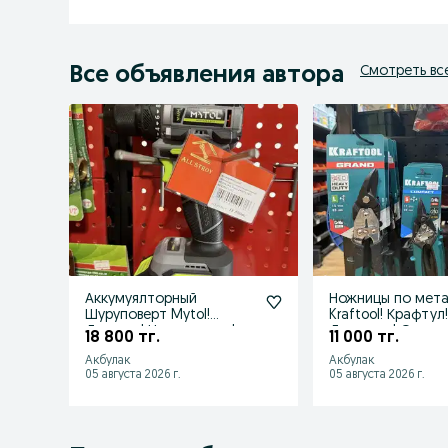
Все объявления автора
Смотреть вс
Аккумуялторный
Ножницы по мет
Шуруповерт Mytol!
Kraftool! Крафтул
Досавка! Низкие цены!
Доставка! Откры
18 800 тг.
11 000 тг.
Акции! Скидки!
23:00! НДС!
Акбулак
Акбулак
05 августа 2026 г.
05 августа 2026 г.