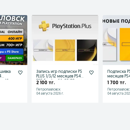
шивка
Запись игр подписки PS
Подписка PS
4
PLUS 1/3/12 месяцев PS4
месяцев PS
ние Ps plus,Xbox
PS5 Ea play fifa23/22
2 100 тг.
1 700 тг.
Петропавловск
Петропавловс
04 августа 2026 г.
04 августа 202