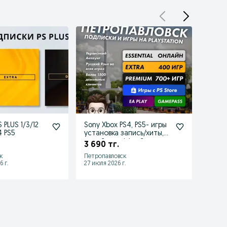
 PLUS 1/3/12
Sony Xbox PS4, PS5- игры
Horiz
4 PS5
установка запись/хиты,
для P
онлайн и оффлайн
3 690 тг.
6 50
к
Петропавловск
Петро
6 г.
27 июля 2026 г.
28 июл