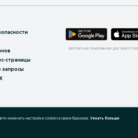
зопасности
Бесплатное приложение для твоего те
онов
ес-страницы
 запросы
X
жете изменить настройки cookies в своeм браузере.
Узнать больше