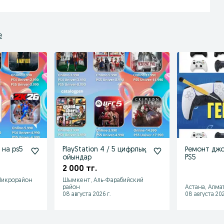
е
 на ps5
PlayStation 4 / 5 цифрлық
Ремонт джо
ойындар
PS5
2 000 тг.
Микрорайон
Шымкент, Аль-Фарабийский
район
Астана, Алма
08 августа 2026 г.
08 августа 202