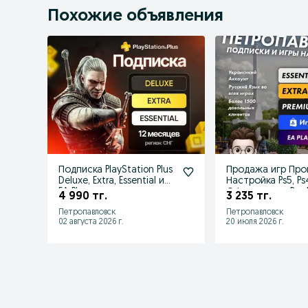
Похожие объявления
Подписка PlayStation Plus
Продажа игр Про
Deluxe, Extra, Essential и
Настройка Ps5, Ps
EA Play
Оформле
4 990 тг.
3 235 тг.
Петропавловск
Петропавловск
02 августа 2026 г.
20 июля 2026 г.