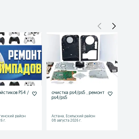
йстиков PS4 /
очистка ps4/ps5 , ремонт
ремо
ps4/ps5
конс
PS4/P
тинский район
Астана, Есильский район
Астан
6 г.
08 августа 2026 г.
08 авгу