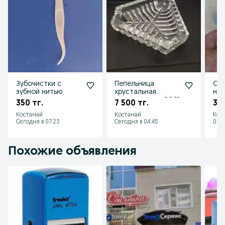
Зубочистки с
Пепельница
Све
зубной нитью.
хрустальная
ноч
производства СССР
350 тг.
7 500 тг.
3 5
Костанай
Костанай
Кос
Сегодня в 07:23
Сегодня в 04:45
05 а
Похожие объявления