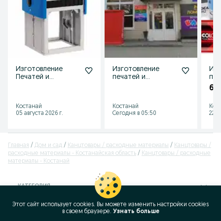
Изготовление
Изготовление
Изг
Печатей и
печатей и
печ
штампов
штампов
и т
6 0
Костанай
Костанай
Кос
05 августа 2026 г.
Сегодня в 05:50
22 и
Главная
Дом и сад
Канцтовары / расходные материалы
Канцтовары /
расходные материалы - Костанайская область
Канцтовары / расходные
материалы - Костанай
КАТЕГОРИЯ
Этот сайт использует cookies. Вы можете изменить настройки cookies
ID:
292889740
в своeм браузере.
Узнать больше
Просмотров: 1286