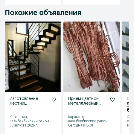
Похожие объявления
Изготовление
Прием цветной
Пр
Лестниц,
металл,черный
ле
антресольные
металл
ЛМ 
65 
этажи
дор
Караганда,
Караганда,
Кар
нак
Казыбекбийский район
Казыбекбийский район
рай
пр
07 августа 2026 г.
Сегодня в 13:01
14 и