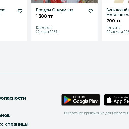
ную
Продам Ондувилла
Виниловый 
у
металличес
1 300 тг.
в наличии
700 тг.
Каскелен
Гульдала
23 июля 2026 г.
03 августа 202
зопасности
Бесплатное приложение для твоего те
онов
ес-страницы