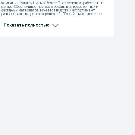
Компания "Алатау Шатыр" более 7 лет успешно работает на 
рынке. Обеспечивает рынок кровельных, водосточных и 
фасадных материалов. Имеется широкий ассортимент 
разнообразных цветовых решений. Лёгкий в монтаже и не 
требует особого ухода в эксплуатации. 

      Наши специалисты помогут Вам с выбором. Так же, имеется 
наличный и безналичный способ оплаты. Есть возможность 
Показать полностью
оформить в рассрочку и кредит. 

      Для нас важно качества и сервис!