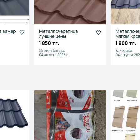
а замер
Металлочерепица
Металлоче
лучшие цены
мягкая кро
водосток
1 850 тг.
1 900 тг.
Отеген батыра
Байсерке
04 августа 2026 г.
04 августа 202