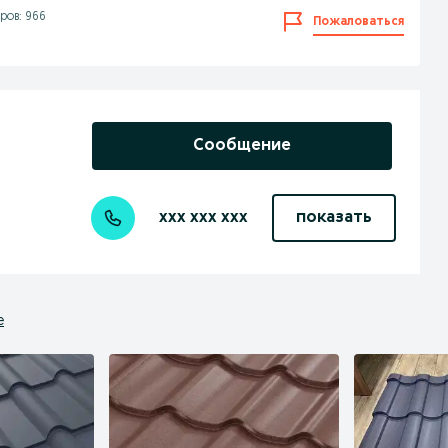
ров: 966
Пожаловаться
Сообщение
xxx xxx xxx
показать
е