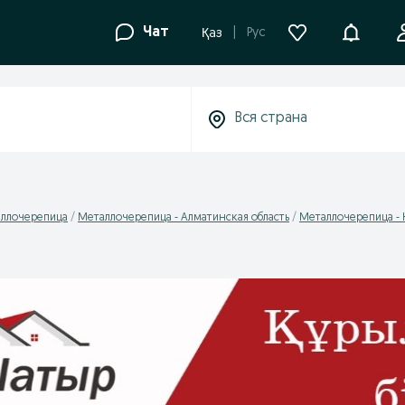
Уведомле
Чат
Рус
Қаз
ллочерепица
Металлочерепица - Алматинская область
Металлочерепица - 