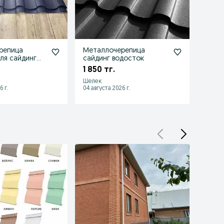
репица
Металлочерепица
Недо
вля сайдинг
сайдинг водосток
мета
произ
1 850 тг.
1 900
Шелек
Жетыг
6 г.
04 августа 2026 г.
04 авгу