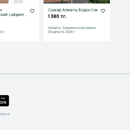
и
Суағар Алматы Водосток
Мета
кий сайдинг
дост
1 380 тг.
1 890
Алматы, Алмалинский район
Каске
6 г.
04 августа 2026 г.
03 авгу
лефона