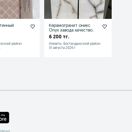
тенный
Керамогранит оникс
Склад
Onyx завода качество
Кера
люкс
с зав
6 200 тг.
2 40
еуский район
Алматы, Бостандыкский район
Алмат
.
01 августа 2026 г.
Сегодн
лефона