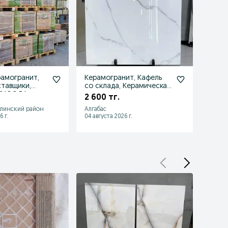
рамогранит,
Керамогранит, Кафель
Кафел
тавщики,
со склада, Керамическая
Кера
 ЗАВОДА
плитка
Керам
2 600 тг.
2 200
алинский район
Алгабас
Алмат
6 г.
04 августа 2026 г.
04 авгу