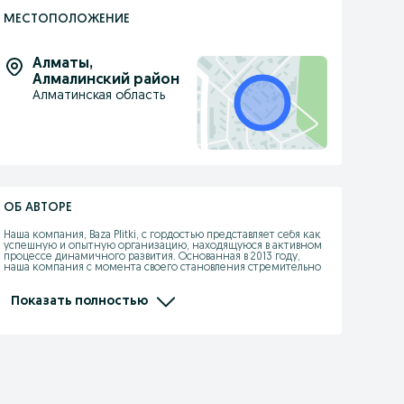
МЕСТОПОЛОЖЕНИЕ
Алматы
,
Алмалинский район
Алматинская область
ОБ АВТОРЕ
Наша компания, Baza Plitki, с гордостью представляет себя как 
успешную и опытную организацию, находящуюся в активном 
процессе динамичного развития. Основанная в 2013 году, 
наша компания с момента своего становления стремительно 
взошла на вершину, заняв лидирующее место среди ведущих 
поставщиков мрамора, керамогранита, гранита, травертина и 
алюкобонда.

Показать полностью
Наша цель – предложить нашим клиентам только самые 
качественные материалы из натурального камня, 
исключительные по своей красоте и функциональности. 
Широкий ассортимент плиты и изделий из натурального 
камня позволяет нам удовлетворить потребности каждого 
клиента, от простых интерьерных решений до уникальных 
проектов с особыми требованиями.