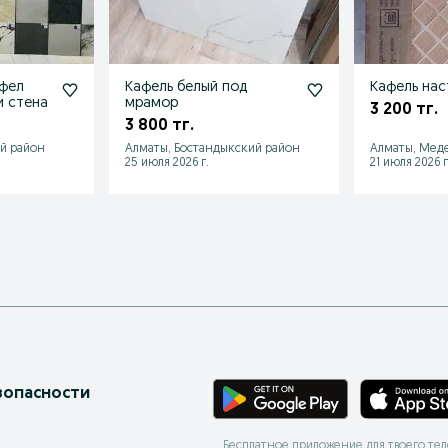
афел
Кафель белый под
Кафель нас
и стена
мрамор
3 200 тг.
3 800 тг.
й район
Алматы, Бостандыкский район
Алматы, Мед
25 июля 2026 г.
21 июля 2026 г
зопасности
Бесплатное приложение для твоего те