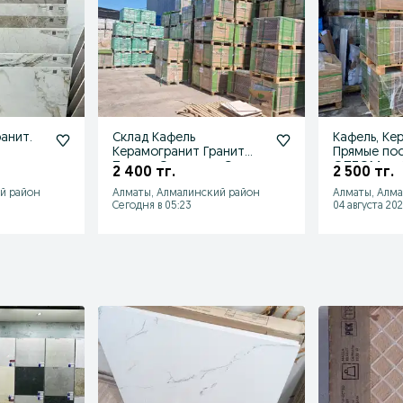
анит.
Склад Кафель
Кафель, Ке
Керамогранит Гранит
Прямые пос
Плитка Оптом со Склада
ОПТОМ из
2 400 тг.
2 500 тг.
й район
Алматы, Алмалинский район
Алматы, Алм
Сегодня в 05:23
04 августа 202