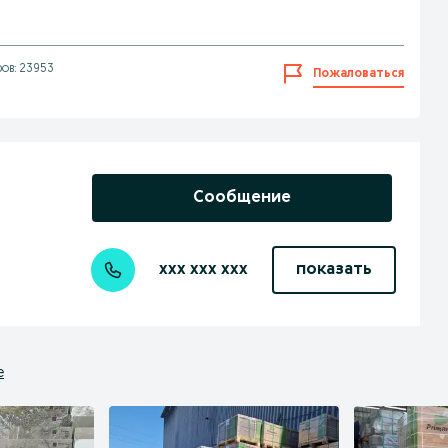
ов: 23953
Пожаловаться
Сообщение
xxx xxx xxx
показать
е