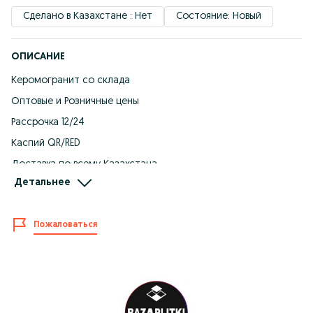
Сделано в Казахстане : Нет
Состояние: Новый
ОПИСАНИЕ
Керомогранит со склада
Оптовые и Розничные цены
Рассрочка 12/24
Каспий QR/RED
Доставка по всему Казахстана
Детальнее
Более 1000 видов
Цена от 2400 тг м2
Пожаловаться
Из Китай, Иран, Индия, Россия, Узбекистан Киргизия,
Казахстан.
Размеры
10х20
20х30
30х30
40х40
45х45