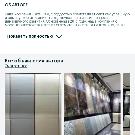
ОБ АВТОРЕ
Наша компания, Baza Plitki, с гордостью представляет себя как успешную 
и опытную организацию, находящуюся в активном процессе 
динамичного развития. Основанная в 2013 году, наша компания с 
момента своего становления стремительно взошла на вершину, заняв 
лидирующее место среди ведущих поставщиков мрамора, 
керамогранита, гранита, травертина и алюкобонда.

Наша цель – предложить нашим клиентам только самые качественные 
Показать полностью
материалы из натурального камня, исключительные по своей красоте и 
функциональности. Широкий ассортимент плиты и изделий из 
натурального камня позволяет нам удовлетворить потребности каждого 
клиента, от простых интерьерных решений до уникальных проектов с 
особыми требованиями.
Все объявления автора
Смотреть все