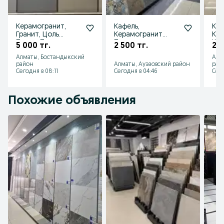
Керамогранит,
Кафель,
Каф
Гранит, Цоль
Керамогранит
Кер
Перец, Пиастрелла
Плитка
Каф
5 000 тг.
2 500 тг.
2 4
Пли
Алматы, Бостандыкский
Алм
район
Алматы, Ауэзовский район
рай
Сегодня в 08:11
Сегодня в 04:46
Сего
Похожие объявления