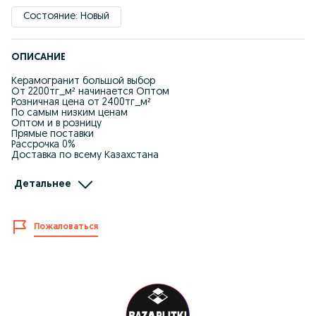
Состояние: Новый
ОПИСАНИЕ
Керамогранит большой выбор
От 2200тг_м² начинается Оптом
Розничная цена от 2400тг_м²
По самым низким ценам
Оптом и в розницу
Прямые поставки
Рассрочка 0%
Доставка по всему Казахстана
г. Алматы, ул. Ырысты, 46/2А
Детальнее
ТЦ Бакорда Строй Сити
1 этаж, 7 ряд 117 магазин
Для оформления заказа и полной информации пишите в
Пожаловаться
Direct или в WhatsApp
+77*******63
#Кафел #дизайн #ремонт #алматы #казахстан
#керамогранит #керамическаяплитка #квартира #скидки
#оптом #дизайн #Склад #Рассрочка #распродажа
#алфараби #гори #тенге