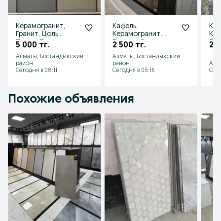
Керамогранит,
Кафель,
Каф
Гранит, Цоль
Керамогранит,
Ке
Перец, Пиастрелла
Плитки, Оптом
Пли
5 000 тг.
2 500 тг.
2 5
Алматы, Бостандыкский
Алматы, Бостандыкский
район
район
Алм
Сегодня в 08:11
Сегодня в 05:16
Сего
Похожие объявления