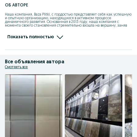
ОБ АВТОРЕ
Наша компания, Baza Plitki, с гордостью представляет себя как успешную 
и опытную организацию, находящуюся в активном процессе 
динамичного развития. Основанная в 2013 году, наша компания с 
момента своего становления стремительно взошла на вершину, заняв 
лидирующее место среди ведущих поставщиков мрамора, 
керамогранита, гранита, травертина и алюкобонда.

Наша цель – предложить нашим клиентам только самые качественные 
Показать полностью
материалы из натурального камня, исключительные по своей красоте и 
функциональности. Широкий ассортимент плиты и изделий из 
натурального камня позволяет нам удовлетворить потребности каждого 
клиента, от простых интерьерных решений до уникальных проектов с 
особыми требованиями.
Все объявления автора
Смотреть все