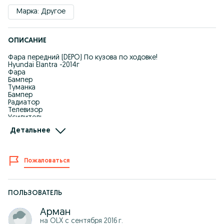
Марка: Другое
ОПИСАНИЕ
Фара передний (DEPO) По кузова по ходовке!
Hyundai Elantra -2014г
Фара
Бампер
Туманка
Бампер
Радиатор
Телевизор
Усилитель
Крепления бампере
Детальнее
на все виды ! Производства Тайвань Дубликат!
Все по Оптовый цены!
Отправка регион! Отправка по городу!
Можно через Kaspi Red
Пожаловаться
87*******10(WhatsApp)
87*******27(WhatsApp)
ПОЛЬЗОВАТЕЛЬ
Арман
на OLX с
сентября 2016 г.