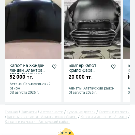
Капот на Хюндай
Бампер капот
Бам
Хендай Элантра
крыло фара
Кап
2007- (ТАЙВАНЬ)
телевизор
Реш
52 000 тг.
20 000 тг.
10 
/Hyundai Elantra
усилитель Hyundai
16 
Астана, Сарыаркинский
2011
Elantra 16-18
район
Алматы, Алатауский район
Алм
08 августа 2026 г.
01 августа 2026 г.
06 а
Главная
Запчасти
Автозапчасти
Кузовные детали
Капоты и их части
Капоты и их части - Алматинская область
Капоты и их части - Алматы
Капоты и их части - Алатауский район