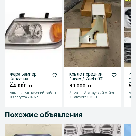
Фара Бампер
Крыло передний
Реш
Капот на
Зикер / Zeekr 001
рад
Митсубиши
SU
44 000 тг.
80 000 тг.
55 
Монтеро
LE
Алматы, Алатауский район
Алматы, Алатауский район
Алм
Спорт/Mitsubishi
(BR
09 августа 2026 г.
09 августа 2026 г.
09 а
Montero Sport
Похожие объявления