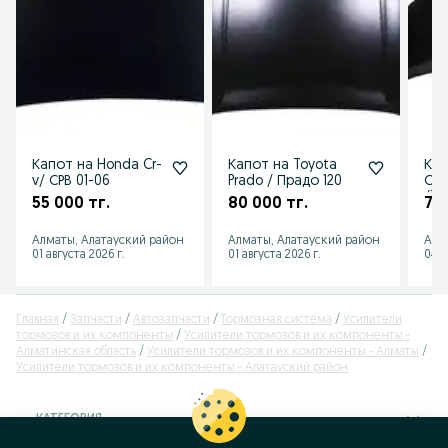
Капот на Honda Cr-
Капот на Toyota
Кап
v/ СРВ 01-06
Prado / Прадо 120
Сие
/To
55 000 тг.
80 000 тг.
75 
Алматы, Алатауский район
Алматы, Алатауский район
Алм
01 августа 2026 г.
01 августа 2026 г.
04 а
Главная
Запчасти
Автозапчасти
Тормозная система
Усилители
тормозов и их компоненты
Усилители тормозов и их компоненты -
Алматинская область
Усилители тормозов и их компоненты - Алматы
Усилители тормозов и их компоненты - Алатауский район
КАТЕГОРИЯ