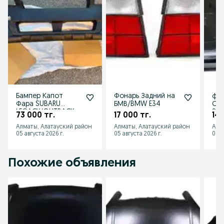
Бампер Капот
Фонарь Задний на
фар
Фара SUBARU
БМВ/BMW E34
Спо
LEGACY/OUTBACK
Spo
73 000 тг.
17 000 тг.
140
2012/2015
Алматы, Алатауский район
Алматы, Алатауский район
Алм
05 августа 2026 г.
05 августа 2026 г.
05 а
Похожие объявления