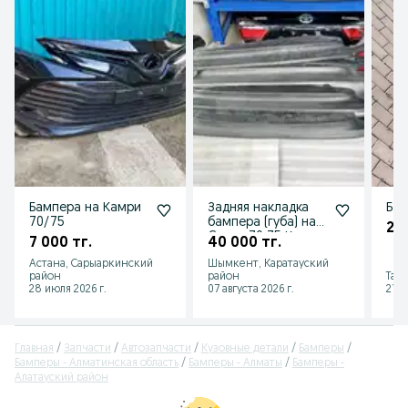
Бампера на Камри
Задняя накладка
Бам
70/75
бампера (губа) на
20 
Camry 70 75 Камри
7 000 тг.
40 000 тг.
70 75
Астана, Сарыаркинский
Шымкент, Каратауский
район
район
Талг
28 июля 2026 г.
07 августа 2026 г.
21 и
Главная
Запчасти
Автозапчасти
Кузовные детали
Бамперы
Бамперы - Алматинская область
Бамперы - Алматы
Бамперы -
Алатауский район