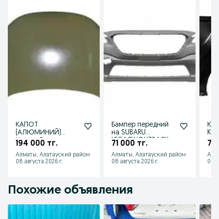
КАПОТ
Бампер передний
Кры
(АЛЮМИНИЙ)
на SUBARU
Kia
Крыло Дверь на
LEGACY/OUTBACK
194 000 тг.
71 000 тг.
70 
Lisan L7 2024
2021
Алматы, Алатауский район
Алматы, Алатауский район
Алм
08 августа 2026 г.
08 августа 2026 г.
08 а
Похожие объявления