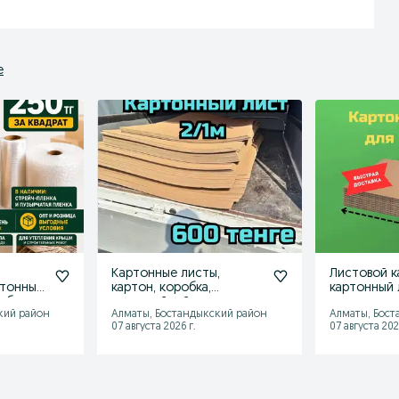
е
,
Картонные листы,
Листовой к
ртонный
картон, коробка,
картонный 
робка
трехслойный
упаковка, к
кий район
Алматы, Бостандыкский район
Алматы, Бост
коробка
07 августа 2026 г.
07 августа 202