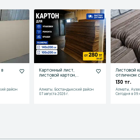
 в
Картонный лист,
Листовой ка
листовой картон,
отличном 
коробка, гофрокартон
130 тг.
кий район
Алматы, Бостандыкский район
Алматы, Ауэз
07 августа 2026 г.
Сегодня в 09: