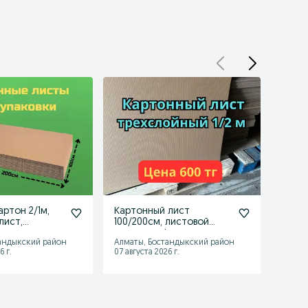
артон 2/1м,
Картонный лист
Карт
лист,
100/200см, листовой
гофро
артон,
картон, гофрокартон,
коро
андыкский район
Алматы, Бостандыкский район
Алмат
коробка
6 г.
07 августа 2026 г.
07 авгу