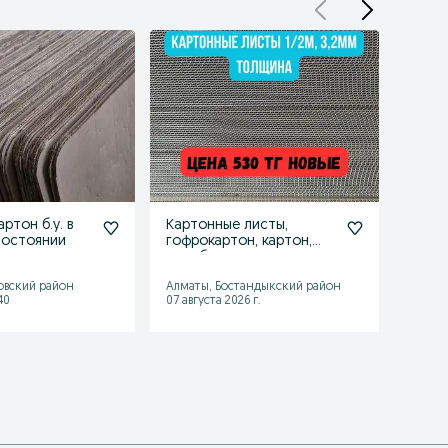
ртон б.у. в
Картонные листы,
Карто
состоянии
гофрокартон, картон,
новы
коробки
опто
450 
овский район
Алматы, Бостандыкский район
Алмат
40
07 августа 2026 г.
07 авгу