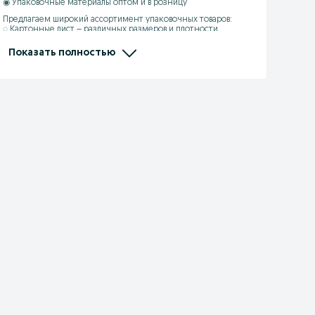
◉ Упаковочные материалы оптом и в розницу 

Предлагаем широкий ассортимент упаковочных товаров:  

◌ Картонные лист – различных размеров и плотности  

◌ Картонные коробки – стандартные и под заказ  

◌ Картонная тара – для хранения и транспортировки  

Показать полностью
◌ Стрейч-пленка – для надежной фиксации  

◌ Скотч упаковочный – прозрачный, коричневый, с логотипом  

● Быстрая доставка ● Выгодные цены ● Индивидуальные 
заказы  

Свяжитесь с нами для консультации и заказа!