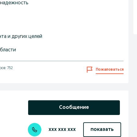
и надежность
нта и других целей
области
ов: 752
Пожаловаться
Сообщение
xxx xxx xxx
показать