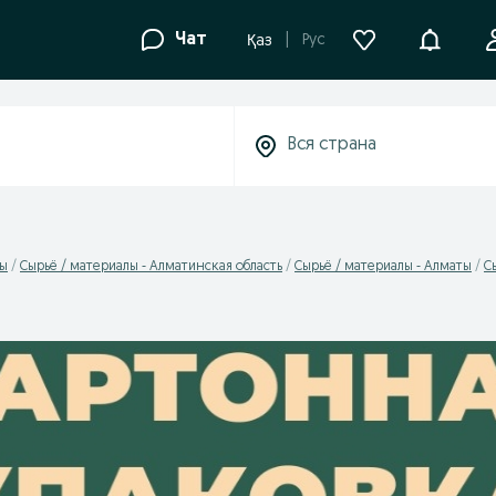
Уведомле
Чат
Рус
Қаз
лы
Сырьё / материалы - Алматинская область
Сырьё / материалы - Алматы
С