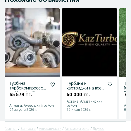
Похожие объявления
Турбина
Турбины и
Тур
турбокомпрессор
картриджи на все
1CD
на Hyundai Starex
марки авто
Пре
65 579 тг.
50 000 тг.
70 
Grand H1 Terracan
гур
Астана, Алматинский
2.5л
Алматы, Ауэзовский район
район
Алм
04 августа 2026 г.
26 июля 2026 г.
06 а
Главная
Запчасти
Автозапчасти
Автоэлектрика
Другое