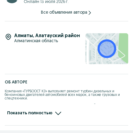
Онлайн 13 июля 2026 г.
Все объявления автора
Алматы
,
Алатауский район
Алматинская область
ОБ АВТОРЕ
Компания «ТУРБООСТ КЗ» выполняет ремонт турбин дизельных и 
бензиновых двигателей автомобилей всех марок, а также грузовых и 
спецтехники.

Стоимость ремонта вас приятно удивит, так как она будет гораздо 
меньше, чем цена новой турбины. К тому же, стоимость полного 
восстановления мы озвучиваем сразу – до оформления заказа. Никаких 
Показать полностью
скрытых платежей и накруток вам платить не придется.

БЕСПЛАТНЫЕ осмотр и консультация

СЭКОНОМЬТЕ ДО 70% ОТ ЦЕНЫ НОВОЙ ТУРБИНЫ
