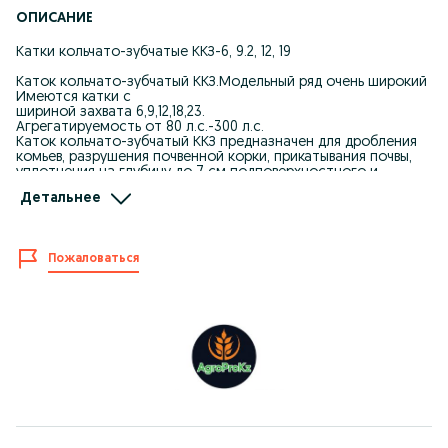
ОПИСАНИЕ
Катки кольчато-зубчатые ККЗ-6, 9.2, 12, 19
Каток кольчато-зубчатый ККЗ.Модельный ряд очень широкий
Имеются катки с
шириной захвата 6,9,12,18,23.
Агрегатируемость от 80 л.с.-300 л.с.
Каток кольчато-зубчатый ККЗ предназначен для дробления
комьев, разрушения почвенной корки, прикатывания почвы,
уплотнения на глубину до 7 см подповерхностного и
рыхления на глубину 4 см. поверхностного слоев почвы.
Детальнее
После прикатывания поверхность поля покрыта
мульчированным слоем почвы, что способствует
сохранению влаги.
Количество ограничено!Приобретайте прикатывающие катки
Пожаловаться
от завода КазАгромаш!