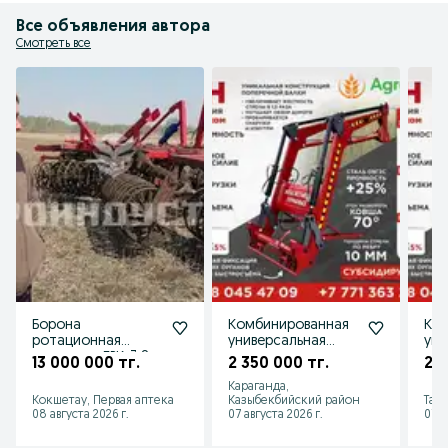
Все объявления автора
Смотреть все
Борона
Комбинированная
Ко
ротационная
универсальная
уни
кольцевая БРК-3,8
навеска на
нав
13 000 000 тг.
2 350 000 тг.
2 3
трактор ТУРС
тра
Караганда,
,КУН-0.8
ТУР
Кокшетау, Первая аптека
Казыбекбийский район
Тай
08 августа 2026 г.
07 августа 2026 г.
07 а