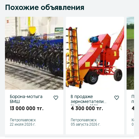
Похожие объявления
Борона-мотыга
В продаже
Пне
БМШ
зернометатели
пос
"ВУЛКАН-100"
ком
13 000 000 тг.
4 300 000 тг.
41 
Петропавловск
Петропавловск
Кок
22 июля 2026 г.
05 августа 2026 г.
06 а