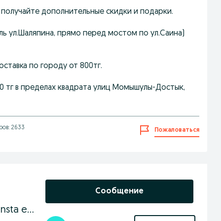
 получайте дополнительные скидки и подарки.
доль ул.Шаляпина, прямо перед мостом по ул.Саина)
ставка по городу от 800тг.
00 тг в пределах квадрата улиц Момышулы-Достык,
ов: 2633
Пожаловаться
Сообщение
Эко маркет Соты здоровья insta eco_market.kz