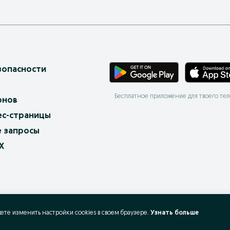
зопасности
Бесплатное приложение для твоего те
онов
ес-страницы
 запросы
X
жете изменить настройки cookies в своeм браузере.
Узнать больше