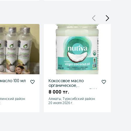
масло 100 мл
Кокосовое масло
Масл
органическое,
холо
холодного отжима, США
разны
8 000 тг.
1 900
алинский район
Алматы, Турксибский район
Алмат
.
20 июля 2026 г.
10 июл