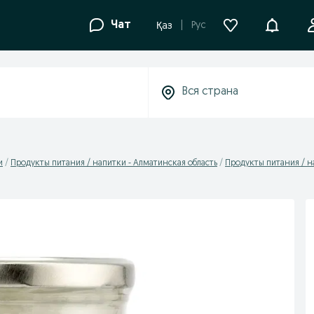
Уведомле
Чат
Рус
Қаз
и
Продукты питания / напитки - Алматинская область
Продукты питания / н