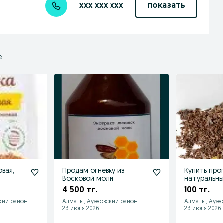
xxx xxx xxx
показать
е
вая,
Продам огневку из
Купить про
Восковой моли
натуральны
Алматы с д
4 500 тг.
100 тг.
кий район
Алматы, Ауэзовский район
Алматы, Ауэз
23 июля 2026 г.
23 июля 2026 г