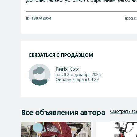
Дополнительно: устойчив к царапинам, легко ч
ID:
390742854
Просмот
СВЯЗАТЬСЯ С ПРОДАВЦОМ
Baris Kzz
на OLX с
декабря 2021 г.
Онлайн вчера в 04:29
Все объявления автора
Смотреть вс