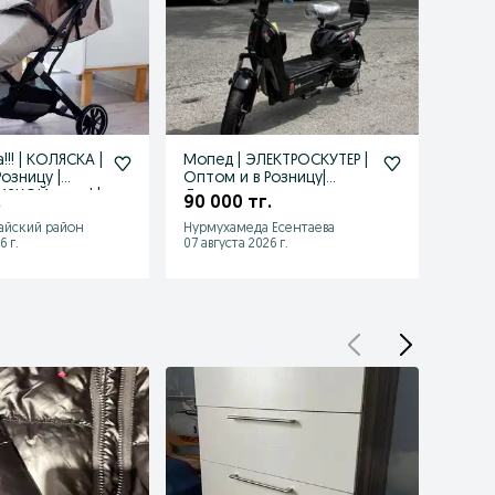
!! | КОЛЯСКА |
Мопед | ЭЛЕКТРОСКУТЕР |
ХИТ 
озницу |
Оптом и в Розницу|
Велос
ИЗКОЙ цены! |
Доставка есть
Stels
.
90 000 тг.
45 0
Дост
айский район
Нурмухамеда Есентаева
Шымке
6 г.
07 августа 2026 г.
07 авгу