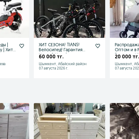
ды |
ХИТ СЕЗОНА! TIANS!
Распродажа!
у | Хит
Велосипед! Гарaнтия
Оптом и в Р
Низкой Цены!
Гарантия Н
60 000 тг.
20 000 тг
ева
Шымкент, Абайский район
Шымкент, Аб
07 августа 2026 г.
07 августа 202