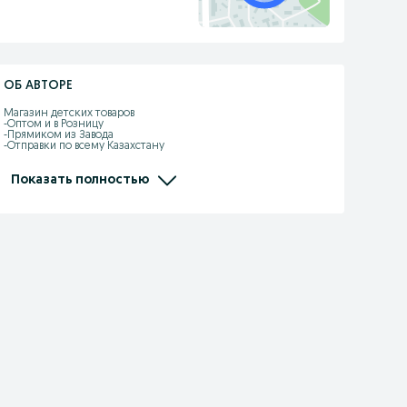
ОБ АВТОРЕ
Магазин детских товаров 

-Оптом и в Розницу

-Прямиком из Завода

-Отправки по всему Казахстану

-Kaspi рассрочка, Red есть

-Самовызов адрес: Жандарбекова 93

-Без выходных с 10:00-22:00

Показать полностью
-Доставка по городу Шымкент бесплатно