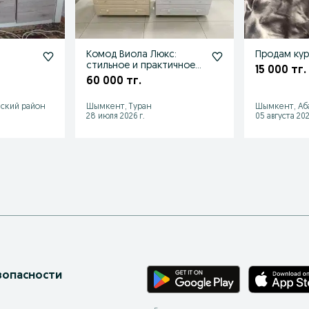
Комод Виола Люкс:
Продам кур
стильное и практичное
15 000 тг.
хранение для вашего
60 000 тг.
дома
ский район
Шымкент, Туран
Шымкент, Аб
28 июля 2026 г.
05 августа 202
зопасности