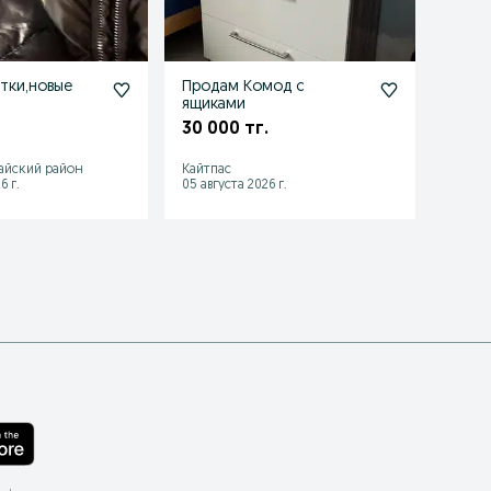
тки,новые
Продам Комод с
Прода
ящиками
нату
30 000 тг.
5 500
айский район
Кайтпас
Шымке
6 г.
05 августа 2026 г.
04 авгу