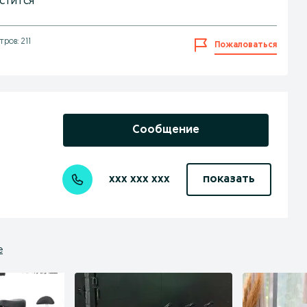
истится
ров: 211
Пожаловаться
Сообщение
xxx xxx xxx
показать
е