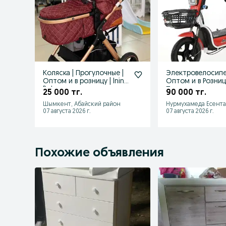
Коляска | Прогулочные |
Электровелосипе
Оптом и в розницу | Ining
Оптом и в Розниц
Baby
Продажа
25 000 тг.
90 000 тг.
Шымкент, Абайский район
Нурмухамеда Есента
07 августа 2026 г.
07 августа 2026 г.
Похожие объявления