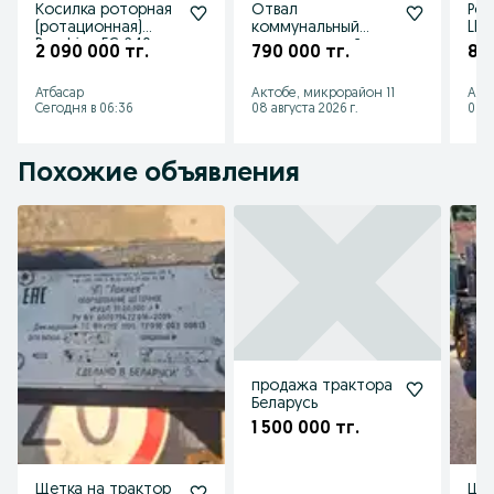
Косилка роторная
Отвал
Рот
(ротационная)
коммунальный
LIS
Runshine EC-240
универсальный
ори
2 090 000 тг.
790 000 тг.
82
Китайский аналог
Большая Земля
мож
SAMASZ
МТЗ ЛОВОЛ ЮТО
Атбасар
Актобе, микрорайон 11
Аст
KASPI
Сегодня в 06:36
08 августа 2026 г.
08 а
Похожие объявления
продажа трактора
Беларусь
1 500 000 тг.
Щетка на трактор
Щет