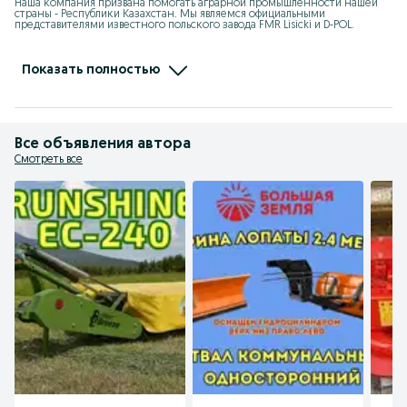
Наша компания призвана помогать аграрной промышленности нашей 
страны - Республики Казахстан. Мы являемся официальными 
представителями известного польского завода FMR Lisicki и D-POL. 

Поэтому мы предоставляем самые дешевые цены на сельхозтехнику 
напрямую с завода! Отличное качество продукции позволяет нашей 
компании пользоваться отличной репутацией на протяжении 8 лет!

Показать полностью
Мы предоставляем заводскую гарантию на новую технику на 1 
календарный год.
Все объявления автора
Смотреть все