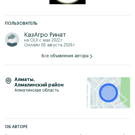
другие!
Гарантия и доставка по Казахстану. Официальные дилеры
завода.
ПОЛЬЗОВАТЕЛЬ
Не тратьте время на объявления с «заманухой» — у нас
реальный товар в наличии.
КазАгро Ринат
Звоните прямо сейчас — подберём оптимальный вариант
под ваш трактор и задачу.
на OLX с
мая 2022 г.
Также в продаже:
Онлайн 06 августа 2026 г.
Косилки Lisicki, Wirax
Все объявления автора
Грабли-ворошилки (ГВН, ГВС, D-POL)
Пресс-подборщики (новые и б/у, Европа)
Алматы
,
Ямобуры, отвалы, щетки, жатки, плуги, бороны
Алмалинский район
Тракторы МТЗ и техника из наличия
Алматинская область
Количество ограничено. Звоните — подберём технику под
ваш трактор.
ОБ АВТОРЕ