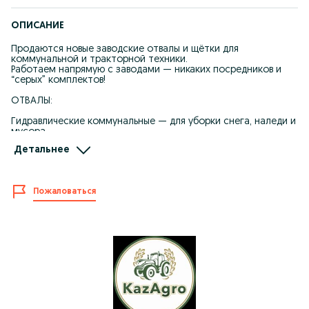
ОПИСАНИЕ
Продаются новые заводские отвалы и щётки для
коммунальной и тракторной техники.
Работаем напрямую с заводами — никаких посредников и
“серых” комплектов!
ОТВАЛЫ:
Гидравлические коммунальные — для уборки снега, наледи и
мусора.
Детальнее
Универсальные двухсторонние — полный гидроповорот,
регулируемый угол, подходят для круглогодичной работы.
Бульдозерные усиленные — ширина 2.5 метра, рассчитаны на
Пожаловаться
серьёзную нагрузку.
ЩЁТКИ КОММУНАЛЬНЫЕ:
Тротуароуборочные щётки шириной 1.6 / 1.8 / 2.0 метра.
Заводы Большая Земля и Сибдорсельмаш — проверенные
производители.
Все щетки работают от ВОМ, под заказ от гидропривода!
Отвалы для МТЗ БЕЛАРУС, YTO ЮТО, LOVOL ЛОВОЛ и многие