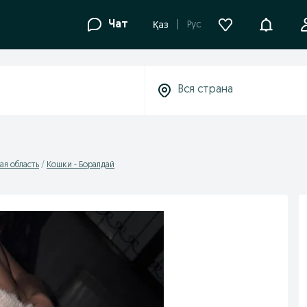
Уведомле
Чат
Рус
Қаз
ая область
Кошки - Боралдай