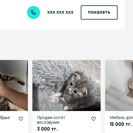
xxx xxx xxx
показать
обрые
Продам котят
Мебель для
весловухие
15 000 тг.
3 000 тг.