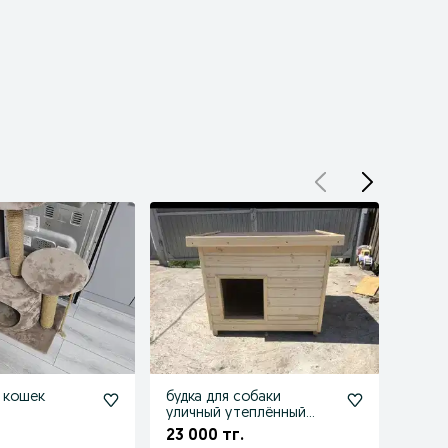
 кошек
будка для собаки
Трак
уличный утеплённый
50 0
домик домик клетки
23 000 тг.