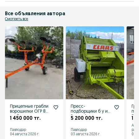
Все объявления автора
Смотреть все
Прицепные грабли
Пресс-
Гра
ворошилки ОГР 8
подборщики б у из
при
ми 9 ти колесные
Европы!
Бел
1 450 000 тг.
5 200 000 тг.
1 4
Россия
кол
Аст
Павлодар
Павлодар
рай
04 августа 2026 г.
03 августа 2026 г.
03 а