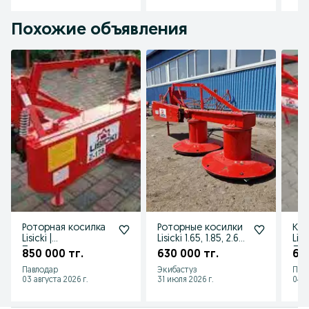
Похожие объявления
Роторная косилка
Роторные косилки
Кос
Lisicki |
Lisicki 1.65, 1.85, 2.6 в
Lis
Проверенное
наличии
Лис
850 000 тг.
630 000 тг.
69
европейское
(О
Павлодар
Экибастуз
Пав
качество
пре
03 августа 2026 г.
31 июля 2026 г.
04 а