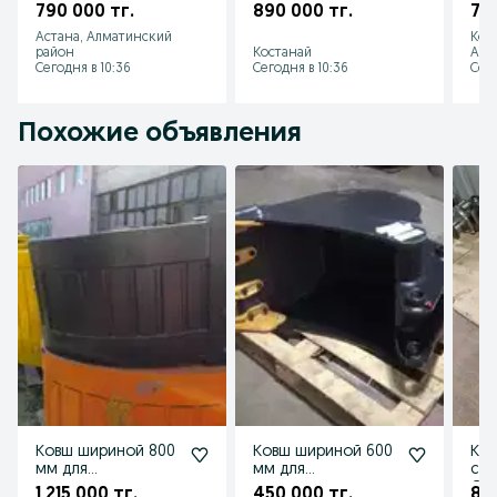
семян и удобрений
семян и удобрений
сем
790 000 тг.
890 000 тг.
79
Зернопогрузчики
Зернопогр-ки
Зер
Астана, Алматинский
Кок
на ВАГОН
Протравители
на
район
Костанай
Абы
Сегодня в 10:36
Сегодня в 10:36
Сего
Похожие объявления
Ковш шириной 800
Ковш шириной 600
Колен
мм для
мм для
ста
экскаватора
экскаватора
Сов
1 215 000 тг.
450 000 тг.
85