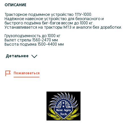
ОПИСАНИЕ
Тракторное подъемное устройство ТПУ-1000.
Надёжное навесное устройство для безопасного и
быстрого подъёма биг-бэгов весом до 1000 кг.
Устанавливается на тракторы МТЗ и аналоги без доработки.
Грузоподъемность до 1000 кг
Вылет стрелы 1560-2470 мм
Высота подъема 1500-4400 мм
Позволяет одному оператору за минуты загружать
Детальнее
удобрения, семена или корма без лопаты и лишнего труда.
Упрощает работу, сокращает время загрузки и снижает
нагрузку на персонал.
Пожаловаться
Отличное решение для фермеров, которые ценят
эффективность и технику.