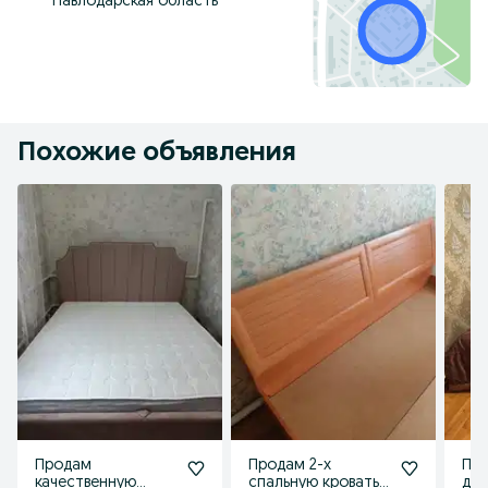
Павлодарская область
Похожие объявления
Продам
Продам 2-х
Пр
качественную
спальную кровать
дву