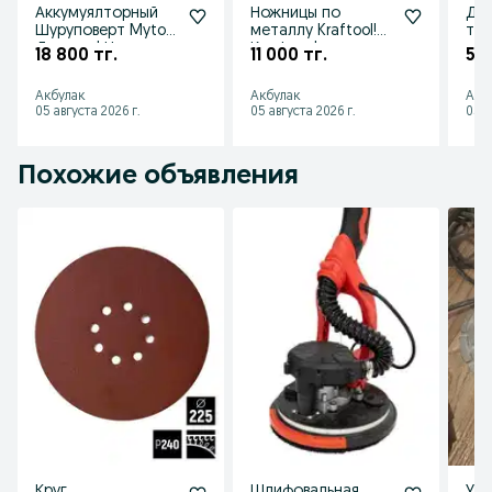
Аккумуялторный
Ножницы по
Дис
Шуруповерт Mytol!
металлу Kraftool!
тор
Досавка! Низкие
Крафтул!
угл
18 800 тг.
11 000 тг.
5 7
цены! Акции!
Доставка!
255
Скидки!
Открыты до 23:00!
Дос
Акбулак
Акбулак
Акб
НДС!
05 августа 2026 г.
05 августа 2026 г.
05 а
Похожие объявления
Круг
Шлифовальная
Угл