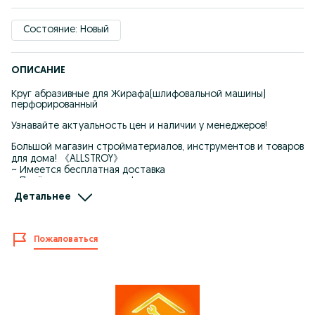
Состояние: Новый
ОПИСАНИЕ
Круг абразивные для Жирафа(шлифовальной машины)
перфорированный
Узнавайте актуальность цен и наличии у менеджеров!
Большой магазин стройматериалов, инструментов и товаров
для дома! 《ALLSTROY》
~ Имеется бесплатная доставка
~ Приём заказов по телефону
~ Kaspi QR RED Credit 0%(рассрочка)
Детальнее
~ Низкие цены/Дисконтная система
~ Акций и подарочные сертификаты
09:00~23:00 с понедельника-субботу
Пожаловаться
10:00~22:00 воскресенье
ул.Жанкент-96 (пер.Жумабаева)