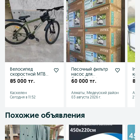
Велосипед
Песочный фильтр
Int
скоростной MTB
насос для
кар
gestalt
бассейна intex
бас
85 000 тг.
60 000 тг.
85 
bestyaw
скл
Каскелен
Алматы, Медеуский район
Алм
Сегодня в 11:52
03 августа 2026 г.
21 и
Похожие объявления