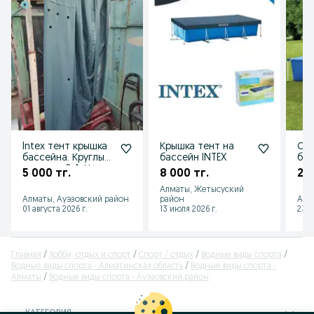
Intex тент крышка
Крышка тент на
Ски
бассейна. Круглый
бассейн INTEX
бас
диаметр 2,4. Насос
по 
5 000 тг.
8 000 тг.
25 
электрический.
Алматы, Жетысуский
Алматы, Ауэзовский район
район
Алм
01 августа 2026 г.
13 июля 2026 г.
23 и
Главная
Хобби, отдых и спорт
Спорт / отдых
Водные виды спорта
Водные виды спорта - Алматинская область
Водные виды спорта -
Алматы
Водные виды спорта - Ауэзовский район
КАТЕГОРИЯ