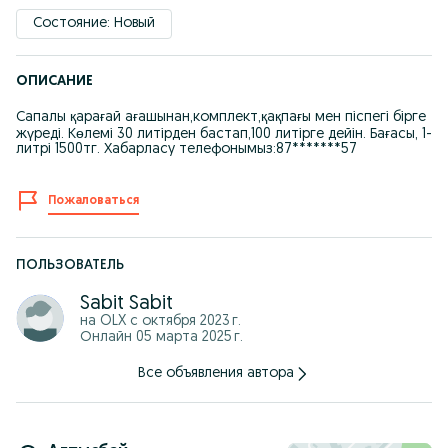
Состояние: Новый
ОПИСАНИЕ
Сапалы қарағай ағашынан,комплект,қақпағы мен піспегі бірге
жүреді. Көлемі 30 литірден бастап,100 литірге дейін. Бағасы, 1-
литрі 1500тг. Хабарласу телефонымыз:87*******57
Пожаловаться
ПОЛЬЗОВАТЕЛЬ
Sabit Sabit
на OLX с
октября 2023 г.
Онлайн 05 марта 2025 г.
Все объявления автора