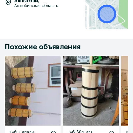
Алпысбай
,
Актюбинская область
Похожие объявления
Күбі. Сапалы
Күбі 30л, для
Куб